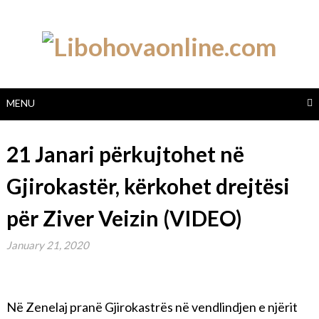
Skip
to
content
MENU
21 Janari përkujtohet në
Gjirokastër, kërkohet drejtësi
për Ziver Veizin (VIDEO)
January 21, 2020
Në Zenelaj pranë Gjirokastrës në vendlindjen e njërit