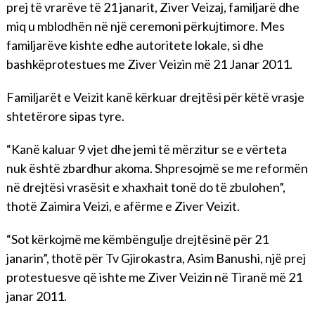
prej të vrarëve të 21 janarit, Ziver Veizaj, familjarë dhe
miq u mblodhën në një ceremoni përkujtimore. Mes
familjarëve kishte edhe autoritete lokale, si dhe
bashkëprotestues me Ziver Veizin më 21 Janar 2011.
Familjarët e Veizit kanë kërkuar drejtësi për këtë vrasje
shtetërore sipas tyre.
“Kanë kaluar 9 vjet dhe jemi të mërzitur se e vërteta
nuk është zbardhur akoma. Shpresojmë se me reformën
në drejtësi vrasësit e xhaxhait tonë do të zbulohen”,
thotë Zaimira Veizi, e afërme e Ziver Veizit.
“Sot kërkojmë me këmbëngulje drejtësinë për 21
janarin”, thotë për Tv Gjirokastra, Asim Banushi, një prej
protestuesve që ishte me Ziver Veizin në Tiranë më 21
janar 2011.