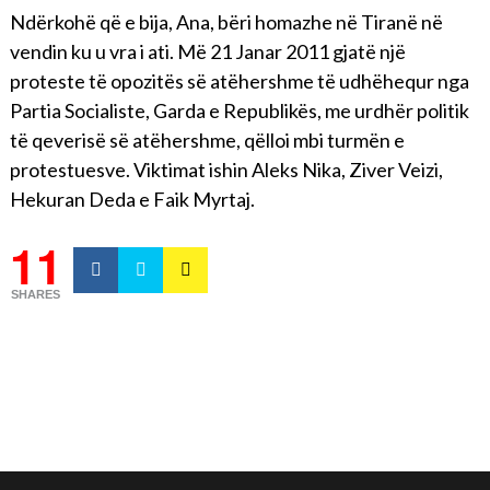
Ndërkohë që e bija, Ana, bëri homazhe në Tiranë në
vendin ku u vra i ati. Më 21 Janar 2011 gjatë një
proteste të opozitës së atëhershme të udhëhequr nga
Partia Socialiste, Garda e Republikës, me urdhër politik
të qeverisë së atëhershme, qëlloi mbi turmën e
protestuesve. Viktimat ishin Aleks Nika, Ziver Veizi,
Hekuran Deda e Faik Myrtaj.
11
SHARES