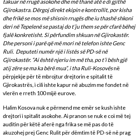
takuar në rrugë asokohe dhe më thanë atë e di gjithë
Gjirokastra. Dërgoj direkt ekipin e kontrollit, por kisha
dhe frikë se mos më shisnin rrugës dhe iu thashë shkoni
deri në Tepelenë se pastaj do t’ju them se për cfarë bëhej
fjalë konkretisht. Si përfundim shkuan në Gjirokastër.
Dhe personi i parë që më mori në telefon ishte Genc
Ruli. Deputeti numër një i listës së PD-së në
Gjirokastër. “Ai është njeriu im më tha, po t’i bësh gjë
atij zëre se ma ka bërë mua”, i tha Ruli-Kosovës
në
përpjekje për të mbrojtur drejtorin e spitalit të
Gjirokastrës, i cili ishte kapur në abuzim me fondet në
vlerën e rreth 100 mijë eurove.
Halim Kosova nuk e përmend me emër se kush ishte
drejtori i spitalit asokohe. Ai pranon se nuk e coi më tej
auditin për këtë aferë nga frika se më pas do të
akuzohej prej Genc Rulit për dëmtim të PD-së në prag