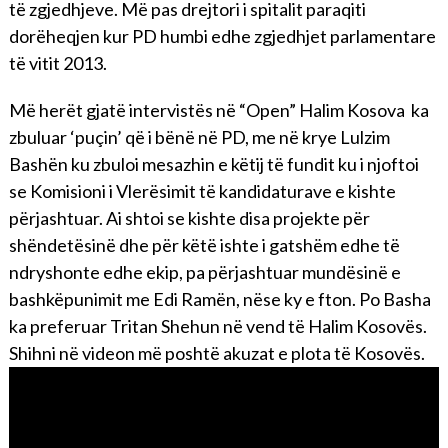
të zgjedhjeve. Më pas drejtori i spitalit paraqiti
dorëheqjen kur PD humbi edhe zgjedhjet parlamentare
të vitit 2013.
Më herët gjatë intervistës në “Open” Halim Kosova ka
zbuluar ‘puçin’ që i bënë në PD, me në krye Lulzim
Bashën ku zbuloi mesazhin e këtij të fundit ku i njoftoi
se Komisioni i Vlerësimit të kandidaturave e kishte
përjashtuar. Ai shtoi se kishte disa projekte për
shëndetësinë dhe për këtë ishte i gatshëm edhe të
ndryshonte edhe ekip, pa përjashtuar mundësinë e
bashkëpunimit me Edi Ramën, nëse ky e fton. Po Basha
ka preferuar Tritan Shehun në vend të Halim Kosovës.
Shihni në videon më poshtë akuzat e plota të Kosovës.