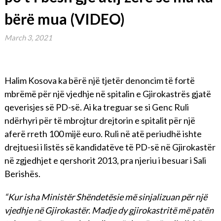
bërë mua (VIDEO)
March 3, 2021
Halim Kosova ka bërë një tjetër denoncim të fortë
mbrëmë për një vjedhje në spitalin e Gjirokastrës gjatë
qeverisjes së PD-së. Ai ka treguar se si Genc Ruli
ndërhyri për të mbrojtur drejtorin e spitalit për një
aferë rreth 100 mijë euro. Ruli në atë periudhë ishte
drejtuesi i listës së kandidatëve të PD-së në Gjirokastër
në zgjedhjet e qershorit 2013, pra njeriu i besuar i Sali
Berishës.
“Kur isha Ministër Shëndetësie më sinjalizuan për një
vjedhje në Gjirokastër. Madje dy gjirokastritë më patën