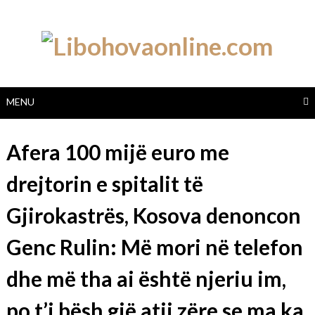
Skip
to
content
MENU
Afera 100 mijë euro me
drejtorin e spitalit të
Gjirokastrës, Kosova denoncon
Genc Rulin: Më mori në telefon
dhe më tha ai është njeriu im,
po t’i bësh gjë atij zëre se ma ka