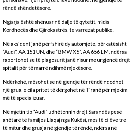
rëndë shëndetësore.
Ngjarja është shënuar në dalje të qytetit, midis
Kordhocës dhe Gjirokastrës, te varrezat publike.
Në aksident janë përfshirë dy automjete, përkatësisht
“Audi”, AA 151 UN, dhe “BMW X5”, AA 656 LM, ndërsa
raportohet se të plagosurit janë nisur me urgjencë drejt
spitalit për të marrë ndihmë mjekësore.
Ndërkohë, mësohet se në gjendje tër rëndë ndodhet
një grua, e cila pritet të dërgohet në Tiranë për mjekim
më të specializuar.
Në mjetin tip “Audi” udhëtonnin drejt Sarandës pesë
anëtarë të familjes Llaqaj nga Kukësi, mes të cilëve tre
të mitur dhe gruaja në gjendje të rëndë, ndërsa në