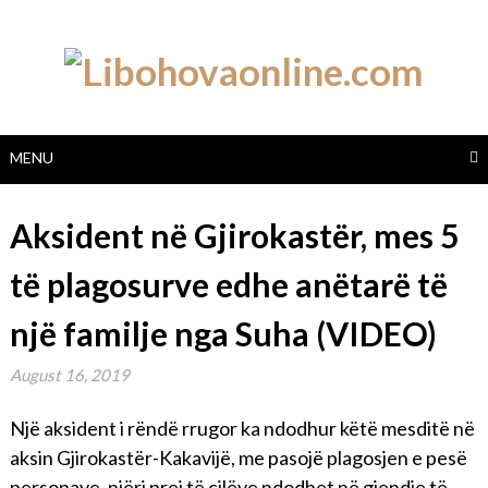
Skip
to
content
MENU
Aksident në Gjirokastër, mes 5
të plagosurve edhe anëtarë të
një familje nga Suha (VIDEO)
August 16, 2019
Një aksident i rëndë rrugor ka ndodhur këtë mesditë në
aksin Gjirokastër-Kakavijë, me pasojë plagosjen e pesë
personave, njëri prej të cilëve ndodhet në gjendje të