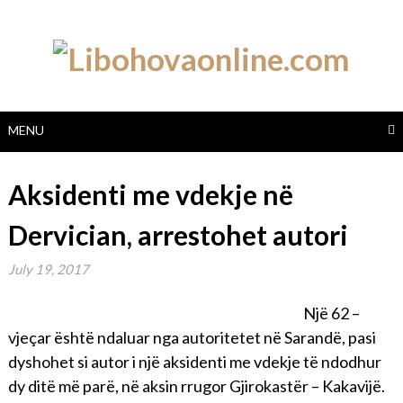
Skip
to
content
MENU
Aksidenti me vdekje në
Dervician, arrestohet autori
July 19, 2017
Një 62 –
vjeçar është ndaluar nga autoritetet në Sarandë, pasi
dyshohet si autor i një aksidenti me vdekje të ndodhur
dy ditë më parë, në aksin rrugor Gjirokastër – Kakavijë.