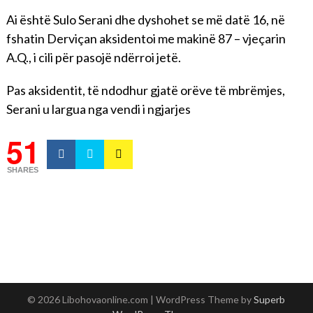
Ai është Sulo Serani dhe dyshohet se më datë 16, në
fshatin Derviçan aksidentoi me makinë 87 – vjeçarin
A.Q., i cili për pasojë ndërroi jetë.
Pas aksidentit, të ndodhur gjatë orëve të mbrëmjes,
Serani u largua nga vendi i ngjarjes
51
SHARES
© 2026 Libohovaonline.com
| WordPress Theme by
Superb