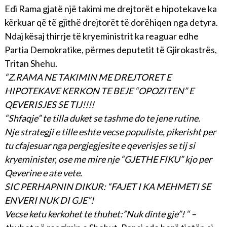
Edi Rama gjatë një takimi me drejtorët e hipotekave ka
kërkuar që të gjithë drejtorët të dorëhiqen nga detyra.
Ndaj kësaj thirrje të kryeministrit ka reaguar edhe
Partia Demokratike, përmes deputetit të Gjirokastrës,
Tritan Shehu.
“Z.RAMA NE TAKIMIN ME DREJTORET E
HIPOTEKAVE KERKON TE BEJE “OPOZITEN” E
QEVERISJES SE TIJ!!!!
“Shfaqje” te tilla duket se tashme do te jene rutine.
Nje strategji e tille eshte vecse populiste, pikerisht per
tu cfajesuar nga pergjegjesite e qeverisjes se tij si
kryeminister, ose me mire nje “GJETHE FIKU” kjo per
Qeverine e ate vete.
SIC PERHAPNIN DIKUR: “FAJET I KA MEHMETI SE
ENVERI NUK DI GJE”!
Vecse ketu kerkohet te thuhet:”Nuk dinte gje”! “ –