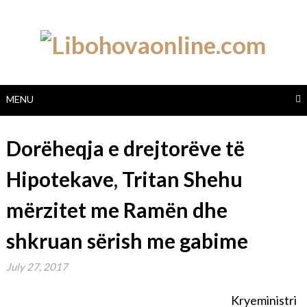
Skip
to
content
MENU
Dorëheqja e drejtorëve të
Hipotekave, Tritan Shehu
mërzitet me Ramën dhe
shkruan sërish me gabime
July 27, 2017
Kryeministri