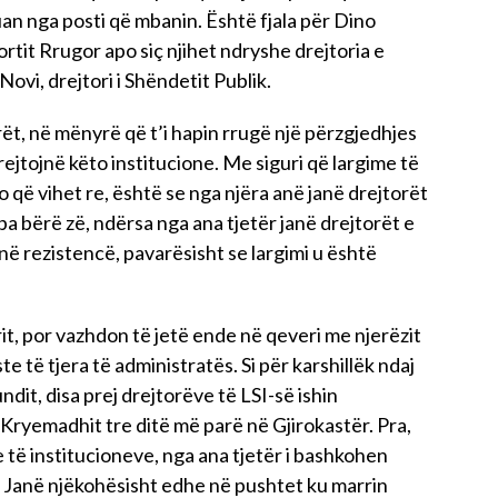
uan nga posti që mbanin. Është fjala për Dino
rtit Rrugor apo siç njihet ndryshe drejtoria e
ovi, drejtori i Shëndetit Publik.
ët, në mënyrë që t’i hapin rrugë një përzgjedhjes
rejtojnë këto institucione. Me siguri që largime të
o që vihet re, është se nga njëra anë janë drejtorët
pa bërë zë, ndërsa nga ana tjetër janë drejtorët e
ë rezistencë, pavarësisht se largimi u është
it, por vazhdon të jetë ende në qeveri me njerëzit
e të tjera të administratës. Si për karshillëk ndaj
undit, disa prej drejtorëve të LSI-së ishin
ryemadhit tre ditë më parë në Gjirokastër. Pra,
 të institucioneve, nga ana tjetër i bashkohen
e. Janë njëkohësisht edhe në pushtet ku marrin