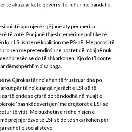
r të akuzuar këtë qeveri si të lidhur me bandat e
sionistë apo njerëz që janë aty për merita
rë të zotë. Por janë thjesht emërime politike të
n kur LSI ishte në koalicion me PS-në. Me porosi të
ë mbrohen me pretendimin se postet që mbajnë nuk
 me shpresën se do të shkarkohen. Kjo do t’i çonte
uar dëmshpërblim disa paga.
-së në Gjirokastër ndiehen të frustruar dhe po
rkut për të ndikuar që njerëzit e LSI-së të
 qartë ende se çfarë do të ndodhë në muajt e
olerojë ‘bashkëqeverisjen’ me drejtorët e LSI-së
ur të vitit. Me buxhetin e ri dhe nisjen e
më prej njerëzve të LSI-së do të shkarkohen për
a radhët e socialistëve.