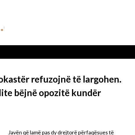
rokastër refuzojnë të largohen.
dite bëjnë opozitë kundër
Javën që lamë pas dy drejtorë përfaqësues të