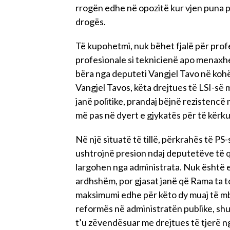
rrogën edhe në opozitë kur vjen puna pë
drogës.
Të kupohetmi, nuk bëhet fjalë për profe
profesionale si teknicienë apo menaxhe
bëra nga deputeti Vangjel Tavo në kohë
Vangjel Tavos, këta drejtues të LSI-s
janë politike, prandaj bëjnë rezistencë
më pas në dyert e gjykatës për të kërk
Në një situatë të tillë, përkrahës të PS
ushtrojnë presion ndaj deputetëve të qa
largohen nga administrata. Nuk është e
ardhshëm, por gjasat janë që Rama ta t
maksimumi edhe për këto dy muaj të mbet
reformës në administratën publike, shu
t’u zëvendësuar me drejtues të tjerë ng