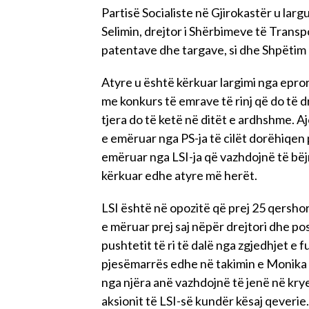
Partisë Socialiste në Gjirokastër u larg
Selimin, drejtor i Shërbimeve të Transpo
patentave dhe targave, si dhe Shpëtim N
Atyre u është kërkuar largimi nga epror
me konkurs të emrave të rinj që do të d
tjera do të ketë në ditët e ardhshme. Aj
e emëruar nga PS-ja të cilët dorëhiqen 
emëruar nga LSI-ja që vazhdojnë të bëjn
kërkuar edhe atyre më herët.
LSI është në opozitë që prej 25 qershor
e mëruar prej saj nëpër drejtori dhe post
pushtetit të ri të dalë nga zgjedhjet e f
pjesëmarrës edhe në takimin e Monika K
nga njëra anë vazhdojnë të jenë në krye
aksionit të LSI-së kundër kësaj qeveri