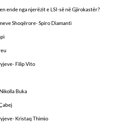
hen ende nga njerëzit e LSI-së në Gjirokastër?
urimeve Shoqërore- Spiro Diamanti
api
reu
yjeve- Filip Vito
Nikolla Buka
 Çabej
Pyjeve- Kristaq Thimio