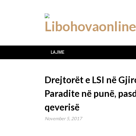
Skip
to
content
LAJME
Drejtorët e LSI në Gji
Paradite në punë, pas
qeverisë
November 5, 2017