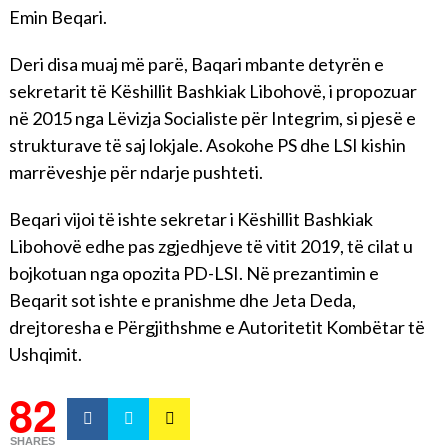
Emin Beqari.
Deri disa muaj më parë, Baqari mbante detyrën e
sekretarit të Këshillit Bashkiak Libohovë, i propozuar
në 2015 nga Lëvizja Socialiste për Integrim, si pjesë e
strukturave të saj lokjale. Asokohe PS dhe LSI kishin
marrëveshje për ndarje pushteti.
Beqari vijoi të ishte sekretar i Këshillit Bashkiak
Libohovë edhe pas zgjedhjeve të vitit 2019, të cilat u
bojkotuan nga opozita PD-LSI. Në prezantimin e
Beqarit sot ishte e pranishme dhe Jeta Deda,
drejtoresha e Përgjithshme e Autoritetit Kombëtar të
Ushqimit.
82
SHARES