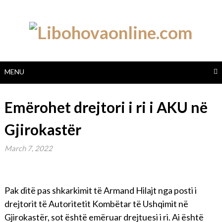
Skip
to
content
MENU
Emërohet drejtori i ri i AKU në
Gjirokastër
March 7, 2022
Pak ditë pas shkarkimit të Armand Hilajt nga posti i
drejtorit të Autoritetit Kombëtar të Ushqimit në
Gjirokastër, sot është emëruar drejtuesi i ri. Ai është