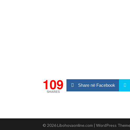
109
Share në Facebook
SHARES
© 2026 Libohovaonline.com
| WordPress Them