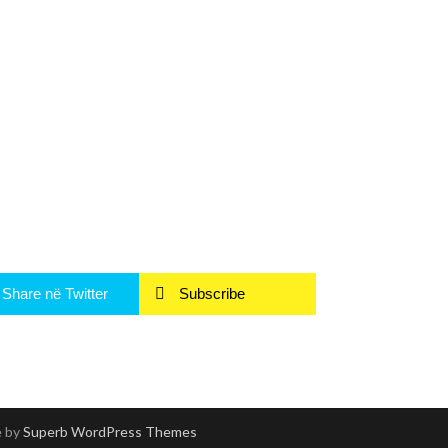
Share në Twitter
Subscribe
e by
Superb WordPress Themes