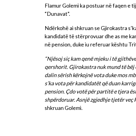
Flamur Golemi ka postuar në faqen e ti
“Dunavat”.
Ndërkohë ai shkruan se Gjirokastra s’
kandidatë të stërprovuar dhe as me kan
në pension, duke iu referuar kështu Tr
“Njësoj siç kam qenë mjeku i të gjithëve
qershorit. Gjirokastra nuk mund të bëj
dalin sërish kërkojnë vota duke mos mba
s’ka vota për kandidatët që duan karrige
pension. Çdo votë për partitë e tjera ë
shpërdoruar. Asnjë zgjedhje tjetër veç
shkruan Golemi.