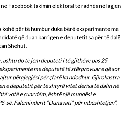
j në Facebook takimin elektoral të radhës në lagjen
ka kohë për të humbur duke bërë eksperimente me
didatë që duan karrigen e deputetit sa për të dalë
itan Shehut.
, ashtu do të jem deputeti i të gjithëve pas 25
 eksperimente me deputetë të stërprovuar e që sot
jtur përgjegjësi për çfarë ka ndodhur. Gjirokastra
n e deputetit për të shtyrë vitet derisa të dalin në
shtë votë e çuar dëm, është një mundësi e
 PS-së. Faleminderit “Dunavati” për mbështetjen”
,