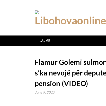
Skip
to
content
LAJME
Flamur Golemi sulmon
s’ka nevojë për depute
pension (VIDEO)
June 9, 2017