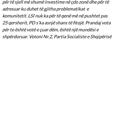
për të sjell më shumë investime në çdo zonë dhe për të
adresuar ku duhet të gjitha problematikat e
komunitetit. LSI nuk ka për të qenë më në pushtet pas
25 qershorit, PD s’ka asnjë shans të fitojë. Prandaj vota
për to është votë e çuar dëm, është një mundësi e
shpërdoruar. Votoni Nr.2, Partia Socialiste e Shqipërisë