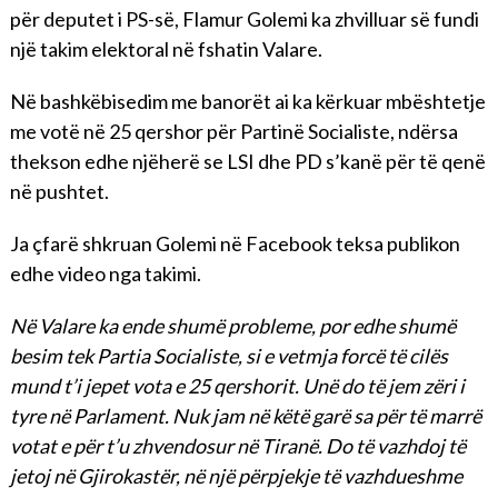
për deputet i PS-së, Flamur Golemi ka zhvilluar së fundi
një takim elektoral në fshatin Valare.
Në bashkëbisedim me banorët ai ka kërkuar mbështetje
me votë në 25 qershor për Partinë Socialiste, ndërsa
thekson edhe njëherë se LSI dhe PD s’kanë për të qenë
në pushtet.
Ja çfarë shkruan Golemi në Facebook teksa publikon
edhe video nga takimi.
Në Valare ka ende shumë probleme, por edhe shumë
besim tek Partia Socialiste, si e vetmja forcë të cilës
mund t’i jepet vota e 25 qershorit. Unë do të jem zëri i
tyre në Parlament. Nuk jam në këtë garë sa për të marrë
votat e për t’u zhvendosur në Tiranë. Do të vazhdoj të
jetoj në Gjirokastër, në një përpjekje të vazhdueshme