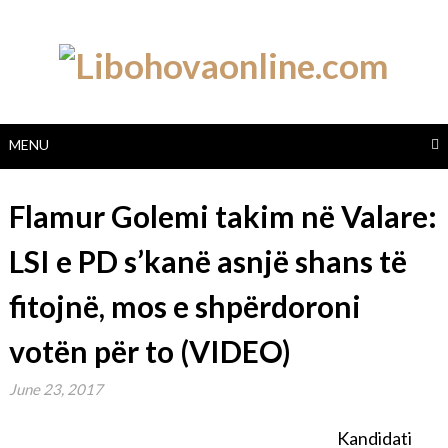
Skip
to
content
MENU
Flamur Golemi takim në Valare:
LSI e PD s’kanë asnjë shans të
fitojnë, mos e shpërdoroni
votën për to (VIDEO)
June 23, 2017
Kandidati