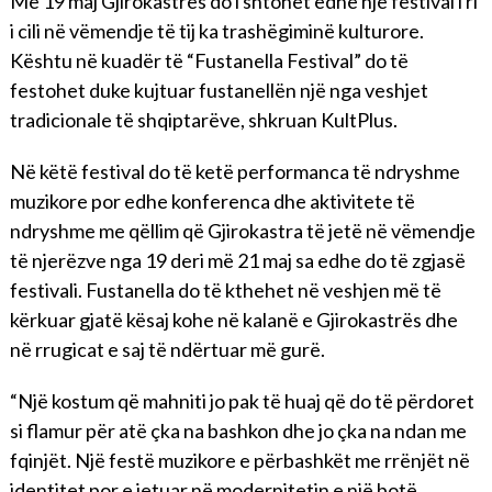
Më 19 maj Gjirokastrës do i shtohet edhe një festival i ri
i cili në vëmendje të tij ka trashëgiminë kulturore.
Kështu në kuadër të “Fustanella Festival” do të
festohet duke kujtuar fustanellën një nga veshjet
tradicionale të shqiptarëve, shkruan KultPlus.
Në këtë festival do të ketë performanca të ndryshme
muzikore por edhe konferenca dhe aktivitete të
ndryshme me qëllim që Gjirokastra të jetë në vëmendje
të njerëzve nga 19 deri më 21 maj sa edhe do të zgjasë
festivali. Fustanella do të kthehet në veshjen më të
kërkuar gjatë kësaj kohe në kalanë e Gjirokastrës dhe
në rrugicat e saj të ndërtuar më gurë.
“Një kostum që mahniti jo pak të huaj që do të përdoret
si flamur për atë çka na bashkon dhe jo çka na ndan me
fqinjët. Një festë muzikore e përbashkët me rrënjët në
identitet por e jetuar në modernitetin e një botë