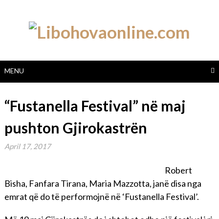
Skip
to
content
MENU
“Fustanella Festival” në maj
pushton Gjirokastrën
April 17, 2017
Robert
Bisha, Fanfara Tirana, Maria Mazzotta, janë disa nga
emrat që do të performojnë në ‘Fustanella Festival’.