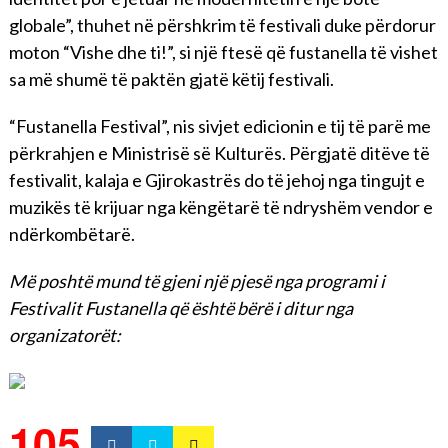
globale”, thuhet në përshkrim të festivali duke përdorur
moton “Vishe dhe ti!”, si një ftesë që fustanella të vishet
sa më shumë të paktën gjatë këtij festivali.
“Fustanella Festival”, nis sivjet edicionin e tij të parë me
përkrahjen e Ministrisë së Kulturës. Përgjatë ditëve të
festivalit, kalaja e Gjirokastrës do të jehoj nga tingujt e
muzikës të krijuar nga këngëtarë të ndryshëm vendor e
ndërkombëtarë.
Më poshtë mund të gjeni një pjesë nga programi i
Festivalit Fustanella që është bërë i ditur nga
organizatorët:
105