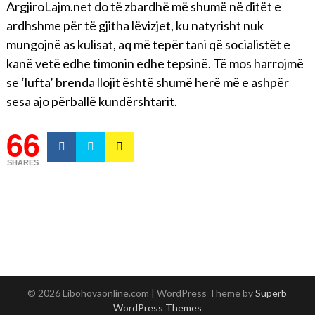
ArgjiroLajm.net do të zbardhë më shumë në ditët e
ardhshme për të gjitha lëvizjet, ku natyrisht nuk
mungojnë as kulisat, aq më tepër tani që socialistët e
kanë vetë edhe timonin edhe tepsinë. Të mos harrojmë
se ‘lufta’ brenda llojit është shumë herë më e ashpër
sesa ajo përballë kundërshtarit.
66
SHARES
© 2026 Libohovaonline.com
| WordPress Theme by
Superb
WordPress Themes