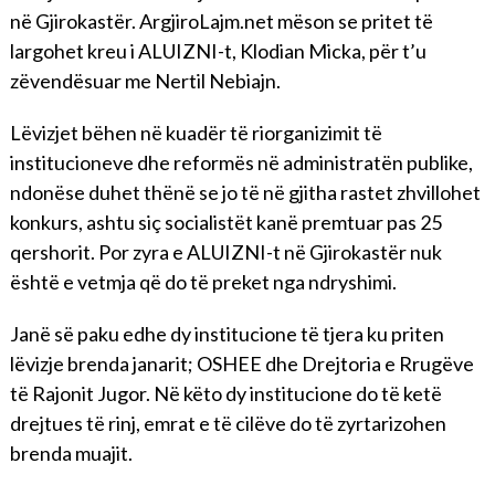
në Gjirokastër. ArgjiroLajm.net mëson se pritet të
largohet kreu i ALUIZNI-t, Klodian Micka, për t’u
zëvendësuar me Nertil Nebiajn.
Lëvizjet bëhen në kuadër të riorganizimit të
institucioneve dhe reformës në administratën publike,
ndonëse duhet thënë se jo të në gjitha rastet zhvillohet
konkurs, ashtu siç socialistët kanë premtuar pas 25
qershorit. Por zyra e ALUIZNI-t në Gjirokastër nuk
është e vetmja që do të preket nga ndryshimi.
Janë së paku edhe dy institucione të tjera ku priten
lëvizje brenda janarit; OSHEE dhe Drejtoria e Rrugëve
të Rajonit Jugor. Në këto dy institucione do të ketë
drejtues të rinj, emrat e të cilëve do të zyrtarizohen
brenda muajit.