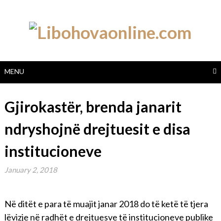
Skip
to
content
MENU
Gjirokastër, brenda janarit
ndryshojnë drejtuesit e disa
institucioneve
January 2, 2018
Në ditët e para të muajit janar 2018 do të ketë të tjera
lëvizje në radhët e drejtuesve të institucioneve publike