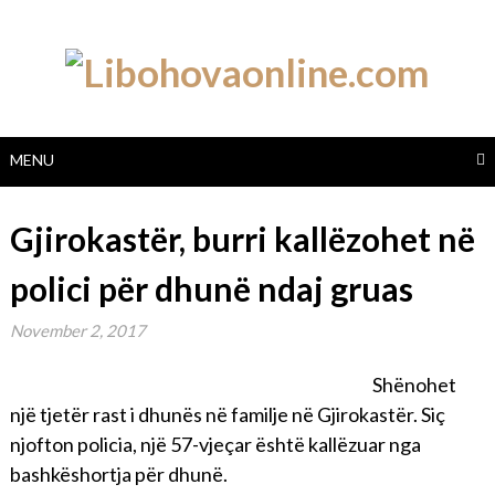
Skip
to
content
MENU
Gjirokastër, burri kallëzohet në
polici për dhunë ndaj gruas
November 2, 2017
Shënohet
një tjetër rast i dhunës në familje në Gjirokastër. Siç
njofton policia, një 57-vjeçar është kallëzuar nga
bashkëshortja për dhunë.