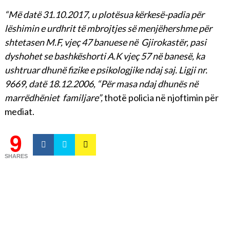
“Më datë 31.10.2017, u plotësua kërkesë-padia për
lëshimin e urdhrit të mbrojtjes së menjëhershme për
shtetasen M.F, vjeç 47 banuese në Gjirokastër, pasi
dyshohet se bashkëshorti A.K vjeç 57 në banesë, ka
ushtruar dhunë fizike e psikologjike ndaj saj. Ligji nr.
9669, datë 18.12.2006, “Për masa ndaj dhunës në
marrëdhëniet familjare”,
thotë policia në njoftimin për
mediat.
9
SHARES