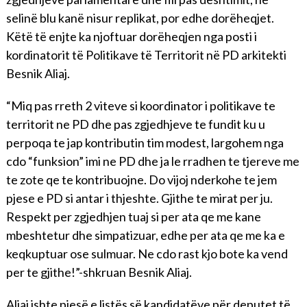
selinë blu kanë nisur replikat, por edhe dorëheqjet.
Këtë të enjte ka njoftuar dorëheqjen nga posti i
kordinatorit të Politikave të Territorit në PD arkitekti
Besnik Aliaj.
“Miq pas rreth 2 viteve si koordinator i politikave te
territorit ne PD dhe pas zgjedhjeve te fundit ku u
perpoqa te jap kontributin tim modest, largohem nga
cdo “funksion” imi ne PD dhe ja le rradhen te tjereve me
te zote qe te kontribuojne. Do vijoj nderkohe te jem
pjese e PD si antar i thjeshte. Gjithe te mirat per ju.
Respekt per zgjedhjen tuaj si per ata qe me kane
mbeshtetur dhe simpatizuar, edhe per ata qe me ka e
keqkuptuar ose sulmuar. Ne cdo rast kjo bote ka vend
per te gjithe!”-shkruan Besnik Aliaj.
Aliaj ishte pjesë e listës së kandidatëve për deputet të