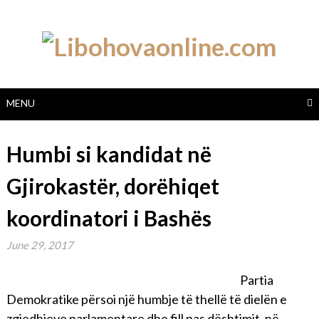
Skip
to
content
MENU
Humbi si kandidat në
Gjirokastër, dorëhiqet
koordinatori i Bashës
June 29, 2017
Partia
Demokratike përsoi një humbje të thellë të dielën e
zgjedhjeve parlamentare dhe fill pas dështimit, në