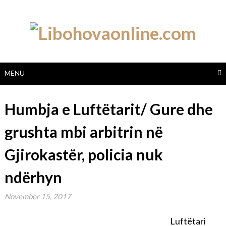
Skip
to
content
MENU
Humbja e Luftëtarit/ Gure dhe
grushta mbi arbitrin në
Gjirokastër, policia nuk
ndërhyn
November 15, 2017
Luftëtari