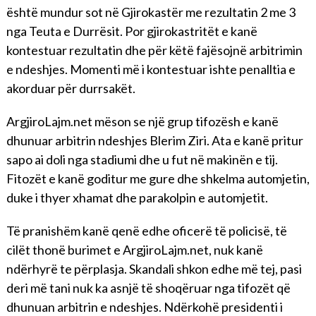
është mundur sot në Gjirokastër me rezultatin 2 me 3
nga Teuta e Durrësit. Por gjirokastritët e kanë
kontestuar rezultatin dhe për këtë fajësojnë arbitrimin
e ndeshjes. Momenti më i kontestuar ishte penalltia e
akorduar për durrsakët.
ArgjiroLajm.net mëson se një grup tifozësh e kanë
dhunuar arbitrin ndeshjes Blerim Ziri. Ata e kanë pritur
sapo ai doli nga stadiumi dhe u fut në makinën e tij.
Fitozët e kanë goditur me gure dhe shkelma automjetin,
duke i thyer xhamat dhe parakolpin e automjetit.
Të pranishëm kanë qenë edhe oficerë të policisë, të
cilët thonë burimet e ArgjiroLajm.net, nuk kanë
ndërhyrë te përplasja. Skandali shkon edhe më tej, pasi
deri më tani nuk ka asnjë të shoqëruar nga tifozët që
dhunuan arbitrin e ndeshjes. Ndërkohë presidenti i