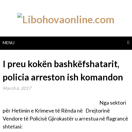
Skip
to
content
MENU
I preu kokën bashkëfshatarit,
policia arreston ish komandon
March 6, 2017
Nga sektori
për Hetimin e Krimeve të Rënda në Drejtorinë
Vendore të Policisë Gjirokastër u arrestua në flagrancë
shtetasi: