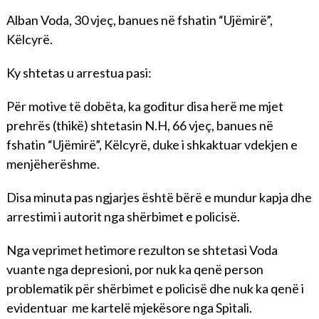
Alban Voda, 30 vjeç, banues në fshatin “Ujëmirë”,
Këlcyrë.
Ky shtetas u arrestua pasi:
Për motive të dobëta, ka goditur disa herë me mjet
prehrës (thikë) shtetasin N.H, 66 vjeç, banues në
fshatin “Ujëmirë”, Këlcyrë, duke i shkaktuar vdekjen e
menjëherëshme.
Disa minuta pas ngjarjes është bërë e mundur kapja dhe
arrestimi i autorit nga shërbimet e policisë.
Nga veprimet hetimore rezulton se shtetasi Voda
vuante nga depresioni, por nuk ka qenë person
problematik për shërbimet e policisë dhe nuk ka qenë i
evidentuar me kartelë mjekësore nga Spitali.