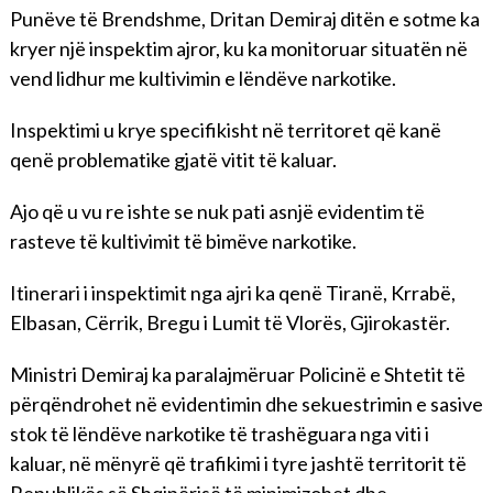
Punëve të Brendshme, Dritan Demiraj ditën e sotme ka
kryer një inspektim ajror, ku ka monitoruar situatën në
vend lidhur me kultivimin e lëndëve narkotike.
Inspektimi u krye specifikisht në territoret që kanë
qenë problematike gjatë vitit të kaluar.
Ajo që u vu re ishte se nuk pati asnjë evidentim të
rasteve të kultivimit të bimëve narkotike.
Itinerari i inspektimit nga ajri ka qenë Tiranë, Krrabë,
Elbasan, Cërrik, Bregu i Lumit të Vlorës, Gjirokastër.
Ministri Demiraj ka paralajmëruar Policinë e Shtetit të
përqëndrohet në evidentimin dhe sekuestrimin e sasive
stok të lëndëve narkotike të trashëguara nga viti i
kaluar, në mënyrë që trafikimi i tyre jashtë territorit të