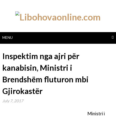
Skip
to
content
MENU
Inspektim nga ajri për
kanabisin, Ministri i
Brendshëm fluturon mbi
Gjirokastër
July 7, 2017
Ministri i