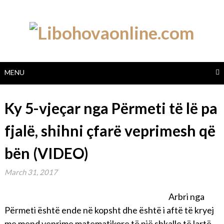
Skip
to
content
MENU
Ky 5-vjeçar nga Përmeti të lë pa
fjalë, shihni çfarë veprimesh që
bën (VIDEO)
March 31, 2017
Arbri nga
Përmeti është ende në kopsht dhe është i aftë të kryej
me mend veprime matematikore të një shkalle të lartë