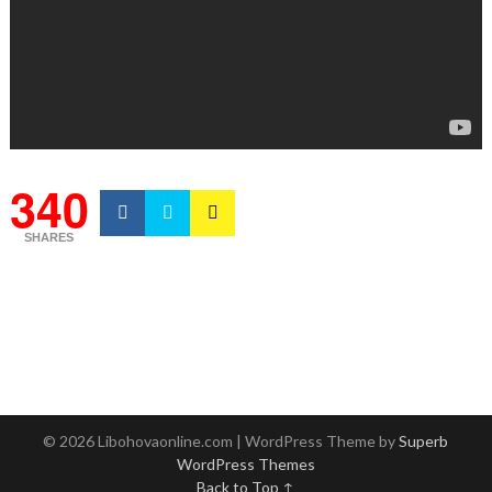
340
SHARES
© 2026 Libohovaonline.com
| WordPress Theme by
Superb
WordPress Themes
Back to Top ↑