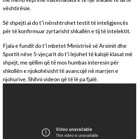
vështirësie.
Së shpejti ai do t’i nënshtrohet testit të inteligjencës
për të konfirmuar zyrtarisht shkallën e tij të intelektit.
Fjala e fundit do t’i mbetet Ministrisë së Arsimit dhe
Sportit nëse 5-vjeçarit do t’i lejohet të kalojë klasat më
shpejt, me qëllim që të mos humbas interesin për
shkollën e njokohësisht të avancojë në marrjen e
njohurive. Shihni videon që të lë pa fjalë.