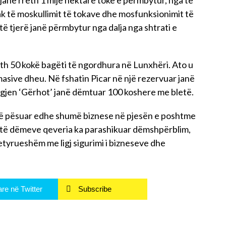
 janë rreth 1 mijë hektarë tokë e përmbytur, nga të
k të moskullimit të tokave dhe mosfunksionimit të
ë tjerë janë përmbytur nga dalja nga shtrati e
eth 50 kokë bagëti të ngordhura në Lunxhëri. Ato u
masive dheu. Në fshatin Picar në një rezervuar janë
agjen ‘Gërhot’ janë dëmtuar 100 koshere me bletë.
ë pësuar edhe shumë biznese në pjesën e poshtme
të të dëmeve qeveria ka parashikuar dëmshpërblim,
detyrueshëm me ligj sigurimi i bizneseve dhe
re në Twitter
Subscribe