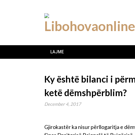
Skip
to
content
LAJME
Ky është bilanci i për
ketë dëmshpërblim?
December 4, 2017
Gjirokastër ka nisur përllogaritja e dë