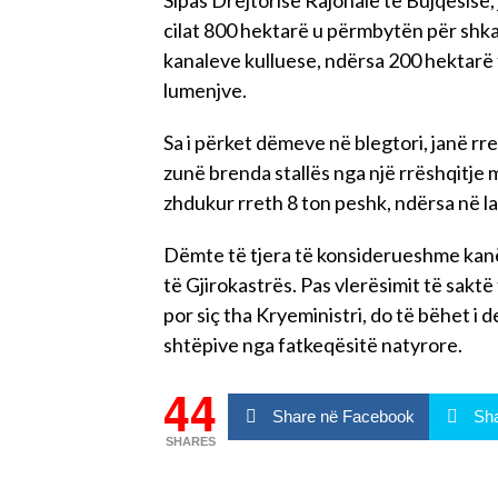
Sipas Drejtorisë Rajonalë të Bujqësisë,
cilat 800 hektarë u përmbytën për shka
kanaleve kulluese, ndërsa 200 hektarë t
lumenjve.
Sa i përket dëmeve në blegtori, janë rr
zunë brenda stallës nga një rrëshqitje 
zhdukur rreth 8 ton peshk, ndërsa në l
Dëmte të tjera të konsiderueshme kan
të Gjirokastrës. Pas vlerësimit të sak
por siç tha Kryeministri, do të bëhet i 
shtëpive nga fatkeqësitë natyrore.
44
Share në Facebook
Sha
SHARES