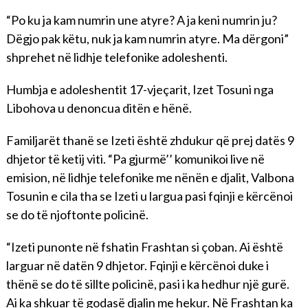
“Po ku ja kam numrin une atyre? A ja keni numrin ju?
Dëgjo pak këtu, nuk ja kam numrin atyre. Ma dërgoni”
shprehet në lidhje telefonike adoleshenti.
Humbja e adoleshentit 17-vjeçarit, Izet Tosuni nga
Libohova u denoncua ditën e hënë.
Familjarët thanë se Izeti është zhdukur që prej datës 9
dhjetor të ketij viti. “Pa gjurmë’’ komunikoi live në
emision, në lidhje telefonike me nënën e djalit, Valbona
Tosunin e cila tha se Izeti u largua pasi fqinji e kërcënoi
se do të njoftonte policinë.
“Izeti punonte në fshatin Frashtan si çoban. Ai është
larguar në datën 9 dhjetor. Fqinji e kërcënoi duke i
thënë se do të sillte policinë, pasi i ka hedhur një gurë.
Ai ka shkuar të godasë djalin me hekur. Në Frashtan ka