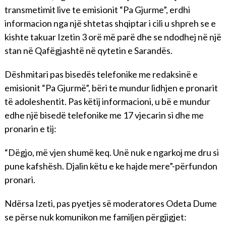
transmetimit live te emisionit “Pa Gjurme”, erdhi
informacion nga një shtetas shqiptar i cili u shpreh se e
kishte takuar Izetin 3 orë më parë dhe se ndodhej në një
stan në Qafëgjashtë në qytetin e Sarandës.
Dëshmitari pas bisedës telefonike me redaksinë e
emisionit “Pa Gjurmë”, bëri te mundur lidhjen e pronarit
të adoleshentit. Pas këtij informacioni, u bë e mundur
edhe një bisedë telefonike me 17 vjecarin si dhe me
pronarin e tij:
“Dëgjo, më vjen shumë keq. Unë nuk e ngarkoj me dru si
pune kafshësh. Djalin këtu e ke hajde mere”-përfundon
pronari.
Ndërsa Izeti, pas pyetjes së moderatores Odeta Dume
se përse nuk komunikon me familjen përgjigjet: