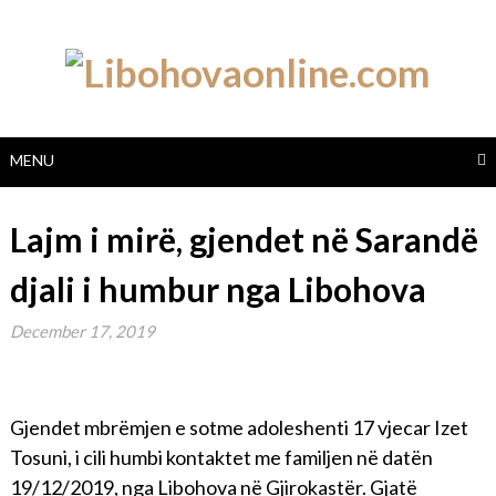
Skip
to
content
MENU
Lajm i mirë, gjendet në Sarandë
djali i humbur nga Libohova
December 17, 2019
Gjendet mbrëmjen e sotme adoleshenti 17 vjecar Izet
Tosuni, i cili humbi kontaktet me familjen në datën
19/12/2019, nga Libohova në Gjirokastër. Gjatë