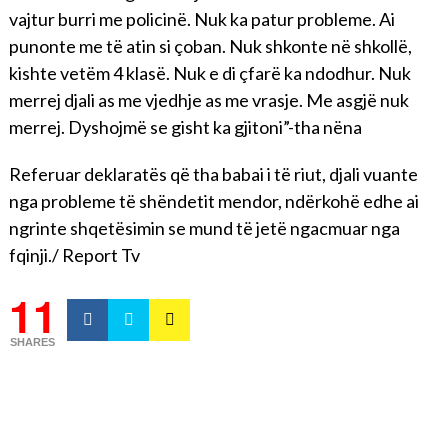
vajtur burri me policinë. Nuk ka patur probleme. Ai
punonte me të atin si çoban. Nuk shkonte në shkollë,
kishte vetëm 4 klasë. Nuk e di çfarë ka ndodhur. Nuk
merrej djali as me vjedhje as me vrasje. Me asgjë nuk
merrej. Dyshojmë se gisht ka gjitoni”-tha nëna
Referuar deklaratës që tha babai i të riut, djali vuante
nga probleme të shëndetit mendor, ndërkohë edhe ai
ngrinte shqetësimin se mund të jetë ngacmuar nga
fqinji./ Report Tv
11
SHARES