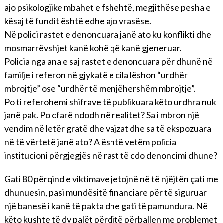
ajo psikologjike mbahet e fshehtë, megjithëse pesha e
kësaj të fundit është edhe ajo vrasëse.
Në polici rastet e denoncuara janë ato ku konflikti dhe
mosmarrëvshjet kanë kohë që kanë gjeneruar.
Policia nga ana e saj rastet e denoncuara për dhunë në
familje i referon në gjykatë e cila lëshon “urdhër
mbrojtje” ose “urdhër të menjëhershëm mbrojtje”.
Po ti referohemi shifrave të publikuara këto urdhra nuk
janë pak. Po cfarë ndodh në realitet? Sa i mbron një
vendim në letër gratë dhe vajzat dhe sa të ekspozuara
në të vërtetë janë ato? A është vetëm policia
institucioni përgjegjës në rast të cdo denoncimi dhune?
Gati 80 përqind e viktimave jetojnë në të njëjtën çati me
dhunuesin, pasi mundësitë financiare për të siguruar
një banesë i kanë të pakta dhe gati të pamundura. Në
këto kushte të dy palët përditë përballen me problemet