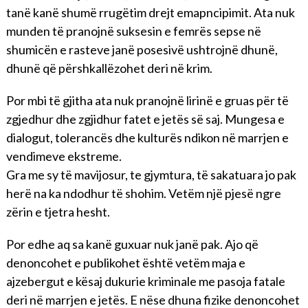
tanë kanë shumë rrugëtim drejt emapncipimit. Ata nuk
munden të pranojnë suksesin e femrës sepse në
shumicën e rasteve janë posesivë ushtrojnë dhunë,
dhunë që përshkallëzohet deri në krim.
Por mbi të gjitha ata nuk pranojnë lirinë e gruas për të
zgjedhur dhe zgjidhur fatet e jetës së saj. Mungesa e
dialogut, tolerancës dhe kulturës ndikon në marrjen e
vendimeve ekstreme.
Gra me sy të mavijosur, te gjymtura, të sakatuara jo pak
herë na ka ndodhur të shohim. Vetëm një pjesë ngre
zërin e tjetra hesht.
Por edhe aq sa kanë guxuar nuk janë pak. Ajo që
denoncohet e publikohet është vetëm maja e
ajzebergut e kësaj dukurie kriminale me pasoja fatale
deri në marrjen e jetës. E nëse dhuna fizike denoncohet