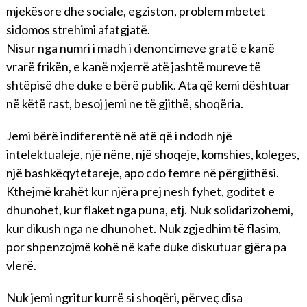
mjekësore dhe sociale, egziston, problem mbetet
sidomos strehimi afatgjatë.
Nisur nga numri i madh i denoncimeve gratë e kanë
vrarë frikën, e kanë nxjerrë atë jashtë mureve të
shtëpisë dhe duke e bërë publik. Ata që kemi dështuar
në këtë rast, besoj jemi ne të gjithë, shoqëria.
Jemi bërë indiferentë në atë që i ndodh një
intelektualeje, një nëne, një shoqeje, komshies, koleges,
një bashkëqytetareje, apo cdo femre në përgjithësi.
Kthejmë krahët kur njëra prej nesh fyhet, goditet e
dhunohet, kur flaket nga puna, etj. Nuk solidarizohemi,
kur dikush nga ne dhunohet. Nuk zgjedhim të flasim,
por shpenzojmë kohë në kafe duke diskutuar gjëra pa
vlerë.
Nuk jemi ngritur kurrë si shoqëri, përveç disa