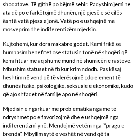
shoqatave. Të gjithë po bëjmë sehir. Padyshim jemi ne
ata që po e farkëtojmë dhunën, një pjesë e së cilës
është vetë pjesa e jonë. Vetë po e ushqejnë me
mosveprim dhe indiferentizëm mjedsin.
Kujtohemi, kur dora makabre godet. Kemi frikë se
humbasim benefitet ose statusin tonë në shoqëri që
kemi fituar me aq shumë mund në shumicën e rasteve.
Mbushim statuset në fb kur krim ndodh. Pas kësaj
heshtim në vend që të vlerësojmë çdo element të
dhunës fizike, psikologjike, seksuale e ekonomike, kudo
që ajo shfaqet në familje apo në shoqëri.
Mjedisin e ngarkuar me problematika nga me të
ndryshmet po e favorizojmë dhe e ushqejmë nga
indiferentizmi ynë. Mendojmë vetëm nga ‘”pragu e
brenda”. Mbyllim sytë e veshët në vend që ta