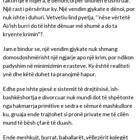
faktin që e ndjera, e denoncoi për dhunën e ushtruar.
Një rast i përsëritur ky. Një vendim gjykate e dënoi, por
nuk ishte i duhuri. Vetvetiu lind pyetja, ‘’nëse vërtetë
Ai/ish burri do të ishte dënuar më shumë a do ta
kryente krimin”?.
Jam e bindur se, një vendim gjykate nuk shmang
domosdoshmërisht një ngjarje apo një krim, por ndikon
padyshim në minimizimin e rasteve. Ky është realiteti
ynë dhe këtë duhet ta pranojmë hapur.
Edhe pse ishte pjesë e sistemit të drejtësisë, ish-
bashkëshortja e divorcuar nuk mundi dot të shpëtonte
nga hakmarrja primitive e sedra e sëmurë mashkullore
ku, gruaja ende trajtohet si pronë private me të cilën
mund të bësh çfarë të duash.
Ende meshkujt, burrat, baballarët, vëllezërit kolegët