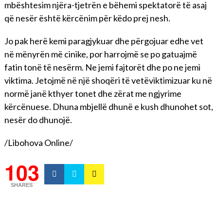
mbështesim njëra-tjetrën e bëhemi spektatorë të asaj
që nesër është kërcënim për këdo prej nesh.
Jo pak herë kemi paragjykuar dhe përgojuar edhe vet
në mënyrën më cinike, por harrojmë se po gatuajmë
fatin tonë të nesërm. Ne jemi fajtorët dhe po ne jemi
viktima. Jetojmë në një shoqëri të vetëviktimizuar ku në
normë janë kthyer tonet dhe zërat me ngjyrime
kërcënuese. Dhuna mbjellë dhunë e kush dhunohet sot,
nesër do dhunojë.
/Libohova Online/
103
SHARES