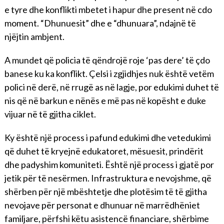
e tyre dhe konflikti mbetet i hapur dhe present në cdo
moment. “Dhunuesit” dhe e “dhunuara”, ndajnë të
njëjtin ambjent.
A mundet që policia të qëndrojë roje ‘pas dere’ të çdo
banese ku ka konflikt. Çelsi i zgjidhjes nuk është vetëm
polici në derë, në rrugë as në lagje, por edukimi duhet të
nis që në barkun e nënës e më pas në kopësht e duke
vijuar në të gjitha ciklet.
Ky është një process i pafund edukimi dhe vetedukimi
që duhet të kryejnë edukatoret, mësuesit, prindërit
dhe padyshim komuniteti. Është një process i gjatë por
jetik për të nesërmen. Infrastruktura e nevojshme, që
shërben për një mbështetje dhe plotësim të të gjitha
nevojave për personat e dhunuar në marrëdhëniet
familjare, përfshi këtu asistencë financiare, shërbime