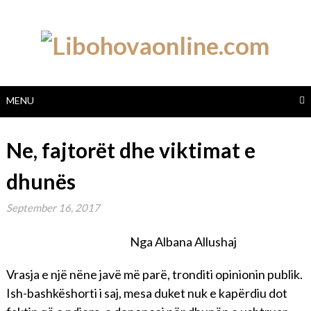
Skip
to
content
MENU
Ne, fajtorët dhe viktimat e
dhunës
September 16, 2017
Nga Albana Allushaj
Vrasja e një nëne javë më parë, tronditi opinionin publik.
Ish-bashkëshorti i saj, mesa duket nuk e kapërdiu dot