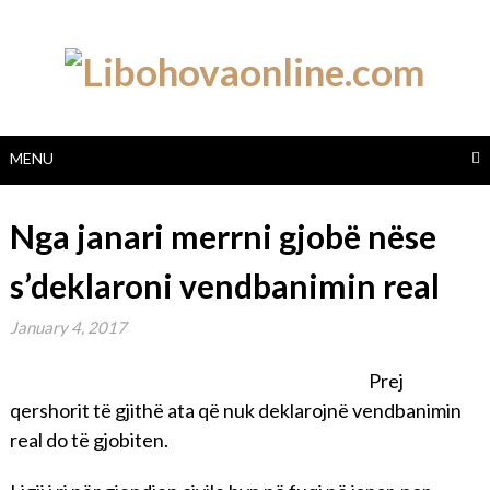
Skip
to
content
MENU
Nga janari merrni gjobë nëse
s’deklaroni vendbanimin real
January 4, 2017
Prej
qershorit të gjithë ata që nuk deklarojnë vendbanimin
real do të gjobiten.