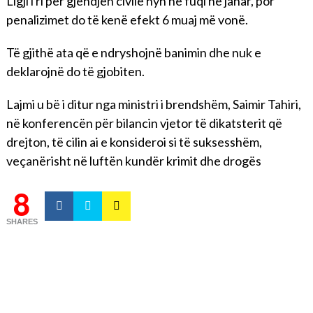
Ligji i ri për gjendjen civile hyn në fuqi në janar, por
penalizimet do të kenë efekt 6 muaj më vonë.
Të gjithë ata që e ndryshojnë banimin dhe nuk e
deklarojnë do të gjobiten.
Lajmi u bë i ditur nga ministri i brendshëm, Saimir Tahiri,
në konferencën për bilancin vjetor të dikatsterit që
drejton, të cilin ai e konsideroi si të suksesshëm,
veçanërisht në luftën kundër krimit dhe drogës
8
SHARES