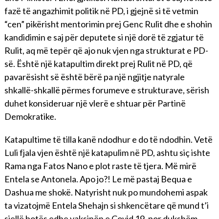
fazë të angazhimit politik në PD, i gjejnë si të vetmin
“cen” pikërisht mentorimin prej Genc Rulit dhe e shohin
kandidimin e saj për deputete si një dorë të zgjatur të
Rulit, aq më tepër që ajo nuk vjen nga strukturat e PD-
së. Është një katapultim direkt prej Rulit në PD, që
pavarësisht së është bërë pa një ngjitje natyrale
shkallë-shkallë përmes forumeve e strukturave, sërish
duhet konsideruar një vlerë e shtuar për Partinë
Demokratike.
Katapultime të tilla kanë ndodhur e do të ndodhin. Vetë
Luli fjala vjen është një katapulim në PD, ashtu siç ishte
Rama nga Fatos Nano e plot raste të tjera. Më mirë
Entela se Antonela. Apo jo?! Le më pastaj Bequa e
Dashua me shokë. Natyrisht nuk po mundohemi aspak
ta vizatojmë Entela Shehajn si shkencëtare që mund t’i
sjellë botës edhe vaksinën e Covid 19, por dukshëm