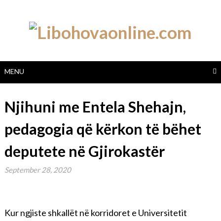
Skip
to
content
MENU
Njihuni me Entela Shehajn,
pedagogia që kërkon të bëhet
deputete në Gjirokastër
September 28, 2020
Kur ngjiste shkallët në korridoret e Universitetit