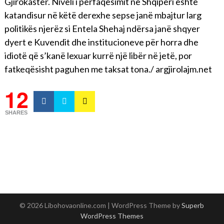
Gjirokastër. Niveli i përfaqësimit në Shqipëri është
katandisur në këtë derexhe sepse janë mbajtur larg
politikës njerëz si Entela Shehaj ndërsa janë shqyer
dyert e Kuvendit dhe institucioneve për horra dhe
idiotë që s’kanë lexuar kurrë një libër në jetë, por
fatkeqësisht paguhen me taksat tona./ argjirolajm.net
12
SHARES
© 2026 Libohovaonline.com
| WordPress Theme by
Superb
WordPress Themes