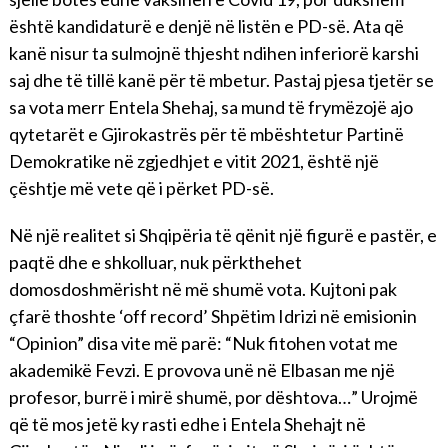
është kandidaturë e denjë në listën e PD-së. Ata që
kanë nisur ta sulmojnë thjesht ndihen inferiorë karshi
saj dhe të tillë kanë për të mbetur. Pastaj pjesa tjetër se
sa vota merr Entela Shehaj, sa mund të frymëzojë ajo
qytetarët e Gjirokastrës për të mbështetur Partinë
Demokratike në zgjedhjet e vitit 2021, është një
çështje më vete që i përket PD-së.
Në një realitet si Shqipëria të qënit një figurë e pastër, e
paqtë dhe e shkolluar, nuk përkthehet
domosdoshmërisht në më shumë vota. Kujtoni pak
çfarë thoshte ‘off record’ Shpëtim Idrizi në emisionin
“Opinion” disa vite më parë: “Nuk fitohen votat me
akademikë Fevzi. E provova unë në Elbasan me një
profesor, burrë i mirë shumë, por dështova…” Urojmë
që të mos jetë ky rasti edhe i Entela Shehajt në