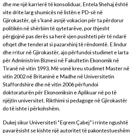
dhe me një karrierë të konsoliduar, Entela Shehaj është
vite drite larg shumicës në listën e PD-së në
Gjirokastër, që s’kanë asnjë vokacion për ta përdorur
politikën në shërbim të qytetarëve, por thjesht
përgjojnë pas derës sa herë vjen pushteti për të ndarë
ofiqet dhe tenderat si pazarxhinj të rëndomtë. E lindur
dhe rritur në Gjirokastër, ajo përfundoi studimet e larta
për Administrim Biznesi në Fakultetin Ekonomik në
Tiranë në vitin 1993. Më vonë kreu studimet Master në
vitin 2002 në Britaninë e Madhe në Universitetin
Staffordshire dhe në vitin 2006 përfundoi
doktoraturën për Ekonomiksin e Aplikuar në po të
njëjtin universitet. Rikthimi si pedagoge në Gjirokastër
do të ishte i përkohshëm.
Dukej sikur Universiteti “Eqrem Çabej” i rrinte ngushtë
pavarësisht se kishte një autoritet të pakontestueshëm