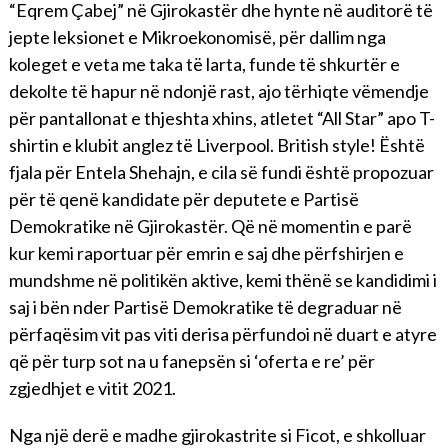
“Eqrem Çabej” në Gjirokastër dhe hynte në auditorë të
jepte leksionet e Mikroekonomisë, për dallim nga
koleget e veta me taka të larta, funde të shkurtër e
dekolte të hapur në ndonjë rast, ajo tërhiqte vëmendje
për pantallonat e thjeshta xhins, atletet “All Star” apo T-
shirtin e klubit anglez të Liverpool. British style! Është
fjala për Entela Shehajn, e cila së fundi është propozuar
për të qenë kandidate për deputete e Partisë
Demokratike në Gjirokastër. Që në momentin e parë
kur kemi raportuar për emrin e saj dhe përfshirjen e
mundshme në politikën aktive, kemi thënë se kandidimi i
saj i bën nder Partisë Demokratike të degraduar në
përfaqësim vit pas viti derisa përfundoi në duart e atyre
që për turp sot na u fanepsën si ‘oferta e re’ për
zgjedhjet e vitit 2021.
Nga një derë e madhe gjirokastrite si Ficot, e shkolluar