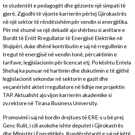
te studentët e pedagogët dhe gëzonte një simpati të
gjerë. Zgjodhi të vijonte karrierën përtej Gjirokastrës
në një sektor të rëndësishëm për vendin si energjitika.
Për më shumë se një dekadë ajo shërbeu si anëtare e
Bordit të Entit Rregullator të Energjisë Elektrike në
Shqipëri, duke dhënë kontributin e saj në rregullimin e
tregut të energjisë në vendin tonë, përcaktimin e
tarifave, legjislacionin për licencat etj. Po kështu Entela
Shehaj ka punuar në hartimin dhe diskutimin e të gjithë
legjislacionit sekondar në sektorin e gazit dhe
veçanërisht aktet rregullatore në lidhje me projektin
TAP. Aktualisht ajo vijon karrierën akademike si
zv.rektore në Tirana Business University.
Promovimi i saj në bordin drejtues të ERE-s u bë prej
Genc Rulit, i cili asokohe ishte deputet i Gjirokastrës
dhe Ministër i Energjitikës. Kundërshtarët e saj në këtë