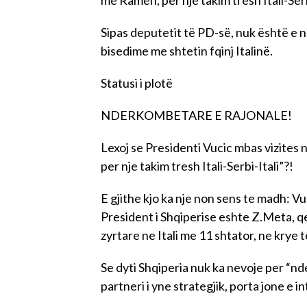
më Ramën, per nje takim tresh Itali-Serb
Sipas deputetit të PD-së, nuk është e 
bisedime me shtetin fqinj Italinë.
Statusi i plotë
NDERKOMBETARE E RAJONALE!
Lexoj se Presidenti Vucic mbas vizites
per nje takim tresh Itali-Serbi-Itali”?!
E gjithe kjo ka nje non sens te madh: Vu
President i Shqiperise eshte Z.Meta, qe
zyrtare ne Itali me 11 shtator, ne krye te
Se dyti Shqiperia nuk ka nevoje per “nd
partneri i yne strategjik, porta jone e in