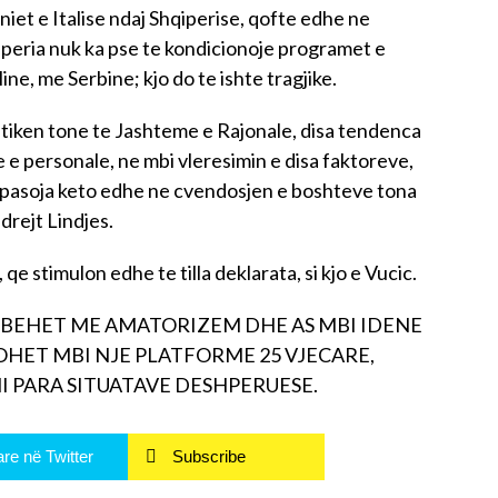
iet e Italise ndaj Shqiperise, qofte edhe ne
iperia nuk ka pse te kondicionoje programet e
ne, me Serbine; kjo do te ishte tragjike.
litiken tone te Jashteme e Rajonale, disa tendenca
e e personale, ne mbi vleresimin e disa faktoreve,
me pasoja keto edhe ne cvendosjen e boshteve tona
drejt Lindjes.
qe stimulon edhe te tilla deklarata, si kjo e Vucic.
K BEHET ME AMATORIZEM DHE AS MBI IDENE
LOHET MBI NJE PLATFORME 25 VJECARE,
 PARA SITUATAVE DESHPERUESE.
re në Twitter
Subscribe