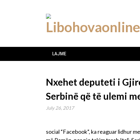
Skip
to
content
LAJME
Nxehet deputeti i Gji
Serbinë që të ulemi me
July 26, 2017
social “Facebook”, ka reaguar lidhur me