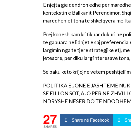
E njejta gje qendron edhe per maredhen
kontekstin e Ballkanit Perendimor. Shq
maredheniet tona te shkelqyera me Itali
Prej kohesh kam kritikuar dukuri ne po
te gabuara ne lidhjet e saj preferencial
largimin nga te tjere strategjike etj, 
jetesore, per diku larg interesave tona, 
Se paku keto krijojne vetem peshtjellim, 
POLITIKA E JONE E JASHTEME NU
SE FILLON SOT, AJO PER NE ZHVIL
NDRYSHE NESER DO TE NDODHEMI
27
Share në Facebook
Sha
SHARES