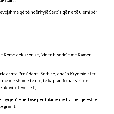
i-Itali?!”
nevojshme që të ndërhyjë Serbia që ne të ulemi për
 ne Rome deklaron se, “do te bisedoje me Ramen
cic eshte President i Serbise, dhe jo Kryeminister.-
 me me shume te drejte ka planifikuar viziten
 aktiviteteve te tij.
erhyrjen” e Serbise per takime me Italine, qe eshte
tegrimit.