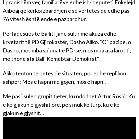
I pranishëm veç familjarëve edhe ish- deputeti Enkelejd
Alibeaj që kërkoi zbardhjen e së vërtetës që edhe pas
76 vitesh është ende e pazbardhur.
Perfaqesues te Ballit i jane sulur me akuza edhe
kryetarit të PD Gjirokastër, Dasho Aliko. “O i pacipe, o
Dasho, mos mba spiunat e PD-se, mos mba ata larot ti,
me thone ata Balli Komebtar Demokrat”.
Aliko tenton te qetesoje situaten, por edhe replikon
ashper: Mos e hapni me gojen, mos e hapni.
Me pas i sulen grupit tjeter, ku ndodhet Artur Roshi: Ku
e ke gjakun e gjyshit ore, po si nuk ke turp, ku e ke
gjakun e gjyshit…