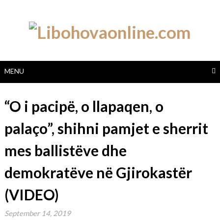
Skip
to
content
MENU
“O i pacipë, o llapaqen, o
palaço”, shihni pamjet e sherrit
mes ballistëve dhe
demokratëve në Gjirokastër
(VIDEO)
September 14, 2019