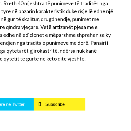
. Rreth 40 mjeshtra të punimeve të traditës nga
yre në pazarin karakteristik duke risjellë edhe një
në gur të skalitur, drugdhendje, punimet me
 qindra vjeçare. Vetë artizanët pjesa me e
ës edhe në edicionet e mëparshme shprehen se ky
endjen nga tradita e punimeve me dorë. Panairi i
ga qytetarët gjirokastritë, ndërsa nuk kanë
ë qytetit të gurtë në këto ditë vjeshte.
re në Twitter
Subscribe