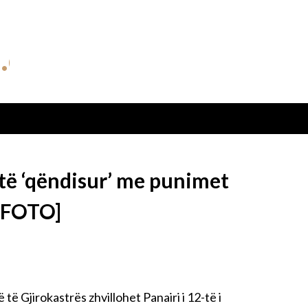
htë ‘qëndisur’ me punimet
 [FOTO]
të Gjirokastrës zhvillohet Panairi i 12-të i