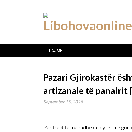
Skip
to
content
LAJME
Pazari Gjirokastër ës
artizanale të panairit
September 15, 2018
Për tre ditë me radhë në qytetin e gurtë 