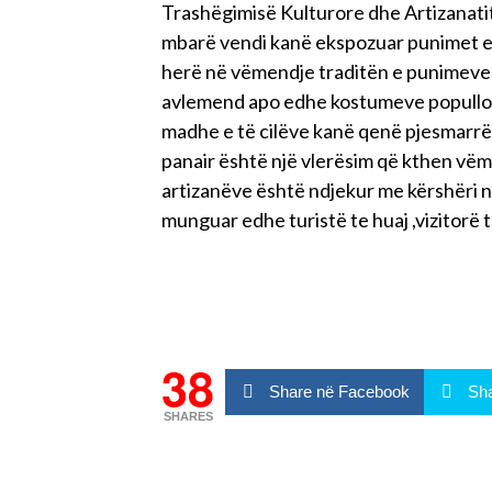
Trashëgimisë Kulturore dhe Artizanatit
mbarë vendi kanë ekspozuar punimet e t
herë në vëmendje traditën e punimeve 
avlemend apo edhe kostumeve popullore
madhe e të cilëve kanë qenë pjesmarr
panair është një vlerësim që kthen vëm
artizanëve është ndjekur me kërshëri n
munguar edhe turistë te huaj ,vizitorë t
38
Share në Facebook
Sha
SHARES