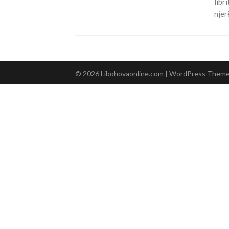
libr
njer
© 2026 Libohovaonline.com
| WordPress Them