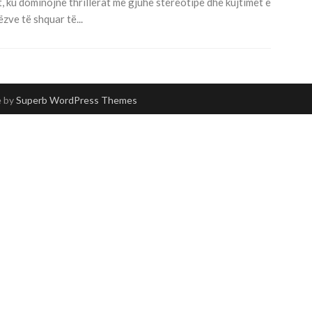
it, ku dominojnë thrillerat me gjuhë stereotipe dhe kujtimet e
ëzve të shquar të...
e by
Superb WordPress Themes