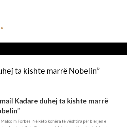
uhej ta kishte marrë Nobelin”
smail Kadare duhej ta kishte marrë
belin”
Malcolm Forbes Në këto kohëra të vështira për blerjen e