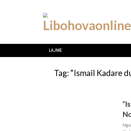
Skip
to
content
LAJME
Tag:
“Ismail Kadare d
“I
No
Nga 