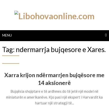
Skip
to
content
MENU
Tag:
ndermarrja bujqesore e Xares.
Xarra krijon ndërmarrjen bujqësore me
14 aksionerë
Bujqësia shqiptare e të ardhmes do të jetë një model në
miniaturën e amerikanëve. Kjo pasi një ekspert i Harvardit ka
hartuar një strategji të...