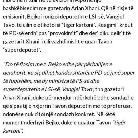
bashkëbisedim me gazetarin Arian Xhani. Që në nisje të
emisionit, Bejko ironizoi deputetin e LSI-së, Vangjel
Tavo, të cilin e etiketoi si “tigër kartoni”. Reagimi i kreut
të PD-së erdhi pas “provokimit” dhe deri diku delirit të
gazetarit Xhani, i cili vazhdimisht e quan Tavon
“superdeputet”.
“Do të flasim me z. Bejko edhe për përballjen e
qershorit, ku siç dihet kundërshtarët e PD-së janë super
të fuqishëm, me dy ministra të PS-së dhe
superdeputetin e LSI-së, Vangjel Tavo”,
tha gazetari
Arian Xhani, duke përmendur ndërkohë edhe sondazhe
që sipas tij e nxjerrin Tavon deputetin më të preferuar,
ndonëse nuk citoi një sondazh konkret. Në këtë
moment ndërhyri Bejko, duke e quajtur Tavon
“tigër
kartoni”.