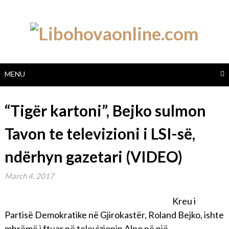
Skip
to
content
MENU
“Tigër kartoni”, Bejko sulmon
Tavon te televizioni i LSI-së,
ndërhyn gazetari (VIDEO)
March 4, 2017
Kreu i
Partisë Demokratike në Gjirokastër, Roland Bejko, ishte
mbrëmë i ftuar në televizionin Alpo në një