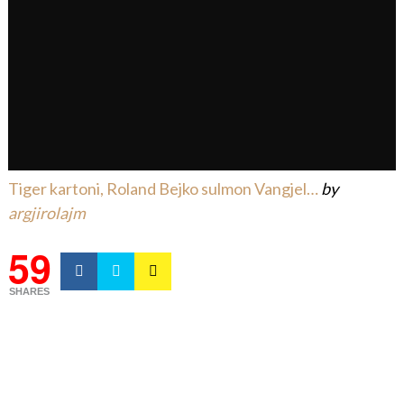
Tiger kartoni, Roland Bejko sulmon Vangjel…
by
argjirolajm
59
SHARES