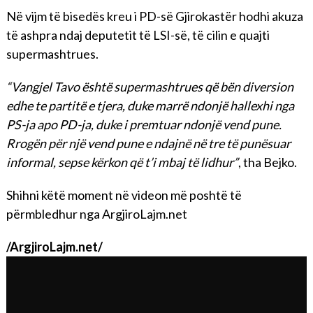
Në vijm të bisedës kreu i PD-së Gjirokastër hodhi akuza
të ashpra ndaj deputetit të LSI-së, të cilin e quajti
supermashtrues.
“Vangjel Tavo është supermashtrues që bën diversion
edhe te partitë e tjera, duke marrë ndonjë hallexhi nga
PS-ja apo PD-ja, duke i premtuar ndonjë vend pune.
Rrogën për një vend pune e ndajnë në tre të punësuar
informal, sepse kërkon që t’i mbaj të lidhur”
, tha Bejko.
Shihni këtë moment në videon më poshtë të
përmbledhur nga ArgjiroLajm.net
/ArgjiroLajm.net/