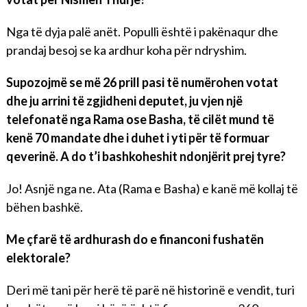
Nga të dyja palë anët. Populli është i pakënaqur dhe
prandaj besoj se ka ardhur koha për ndryshim.
Supozojmë se më 26 prill pasi të numërohen votat
dhe ju arrini të zgjidheni deputet, ju vjen një
telefonatë nga Rama ose Basha, të cilët mund të
kenë 70 mandate dhe i duhet i yti për të formuar
qeverinë. A do t’i bashkoheshit ndonjërit prej tyre?
Jo! Asnjë nga ne. Ata (Rama e Basha) e kanë më kollaj të
bëhen bashkë.
Me çfarë të ardhurash do e financoni fushatën
elektorale?
Deri më tani për herë të parë në historinë e vendit, turi