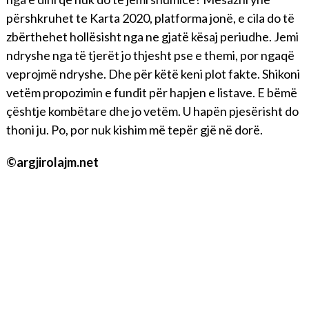
përshkruhet te Karta 2020, platforma jonë, e cila do të
zbërthehet hollësisht nga ne gjatë kësaj periudhe. Jemi
ndryshe nga të tjerët jo thjesht pse e themi, por ngaqë
veprojmë ndryshe. Dhe për këtë keni plot fakte. Shikoni
vetëm propozimin e fundit për hapjen e listave. E bëmë
çështje kombëtare dhe jo vetëm. U hapën pjesërisht do
thoni ju. Po, por nuk kishim më tepër gjë në dorë.
©argjirolajm.net