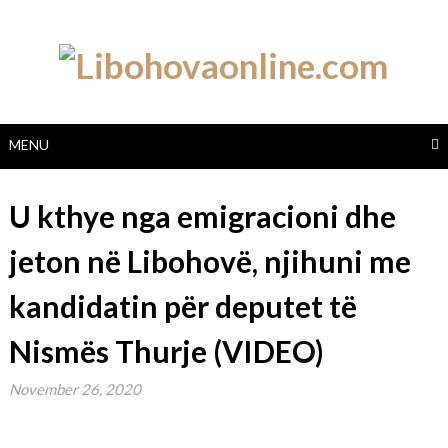
Skip
to
content
MENU
U kthye nga emigracioni dhe
jeton në Libohovë, njihuni me
kandidatin për deputet të
Nismës Thurje (VIDEO)
November 26, 2020