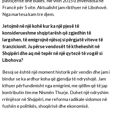
pastiçerisë dhe bukës. Në vitin 2015 u zhvendosa në
Francë për 5 vite. Aktualisht jam rikthyer në Libohovë.
Nga martesa kam tre djem.
Jetojmë në një kohë kur ka një pjesë të
konsiderueshme shqiptarësh që zgjedhin të
largohen, të emigrojnë njësoj si përgjatë viteve të
tranzicionit. Ju përse vendosët të ktheheshit në
Shqipëri dhe aq më tepër në një qytezë të vogël si
Libohova?
Besoj se është një moment historik për vendin dhe jam i
bindur se ka ardhur koha që gjendja të ndryshojë. Jam
kthyer përfundimisht nga emigrimi, me qëllim që të jap
kontributin tim me Nismën Thurje. Duhet një ndryshim
rrënjësor në Shqipëri, me reforma radikale sidomos në
fushën e politikës, shoqërisë dhe ekonomisë.