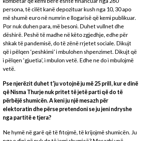
kombëtar që kemi bërë është financuar nga 260
persona, të cilët kanë depozituar kush nga 10, 30 apo
më shumë euro në numrin e llogarisë që kemi publikuar.
Por nuk duhen para, më besoni. Duhet vullnet dhe
dëshirë. Peshë të madhe në këto zgjedhje, edhe për
shkak të pandemisë, do të zënë rrjetet sociale. Dikujt
që i pëlqen ‘peshkimi’ i mbulohen shpenzimet. Dikujt që
i pëlqen ‘gjuetia’, i mbulon vetë. Edhe ne do i mbulojmë
vetë.
Pse njerëzit duhet t’ju votojnë ju më 25 prill, kur e dinë
që Nisma Thurje nuk pritet të jetë parti që do të
përbëjë shumicën. A keni ju një mesazh për
elektoratin dhe përse pretendoni se ju jeni ndryshe
nga partitë e tjera?
Ne hymë në garë që të fitojmë, të krijojmë shumicën. Ju
nga e dini që nuk do të jemi shumicë? Mesazhi ynë