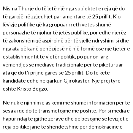
Nisma Thurje do të jetë një nga subjektet e reja që do
të garojë në zgjedhjet parlamentare të 25 prillit. Kjo
lëvizje politike që ka grupuar rreth vetes shumë
personazhe të njohur të jetës publike, por edhe njerëz
të zakonshëm që aspirojnë për të sjellë ndryshim, si dhe
nga ata që kanë qenë pjesë në një formë ose një tjetër e
establishmentit të vjetër politik, po punon larg
vëmendjes së mediave tradicionale për të piketuruar
ata që do t’i prijnë garës së 25 prillit. Do të ketë
kandidatë edhe në qarkun Gjirokastër. Një prej tyre
është Kristo Begzo.
Ne nuk e njihnim e as kemi më shumë informacion për të
sesa ai që do të transmetojmë më poshtë. Por si media e
hapur ndaj të gjithë zërave dhe që besojmë se lëvizjet e
reja politike janë të shëndetshme për demokracinë e