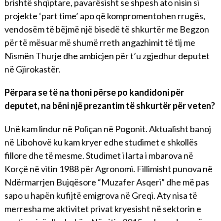
brishtë shqiptare, pavarësisht se shpesh ato nisin si
projekte ‘part time’ apo që kompromentohen rrugës,
vendosëm të bëjmë një bisedë të shkurtër me Begzon
për të mësuar më shumë rreth angazhimit të tij me
Nismën Thurje dhe ambicjen për t’u zgjedhur deputet
në Gjirokastër.
Përpara se të na thoni përse po kandidoni për
deputet, na bëni një prezantim të shkurtër për veten?
Unë kam lindur në Poliçan në Pogonit. Aktualisht banoj
në Libohovë ku kam kryer edhe studimet e shkollës
fillore dhe të mesme. Studimet i larta i mbarova në
Korçë në vitin 1988 për Agronomi. Fillimisht punova në
Ndërmarrjen Bujqësore “Muzafer Asqeri” dhe më pas
sapo u hapën kufijtë emigrova në Greqi. Aty nisa të
merresha me aktivitet privat kryesisht në sektorin e