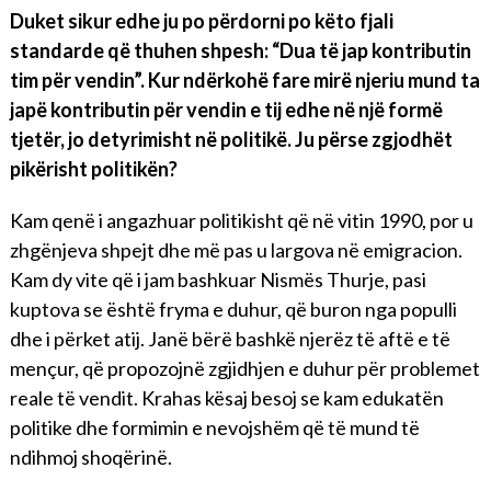
Duket sikur edhe ju po përdorni po këto fjali
standarde që thuhen shpesh: “Dua të jap kontributin
tim për vendin”. Kur ndërkohë fare mirë njeriu mund ta
japë kontributin për vendin e tij edhe në një formë
tjetër, jo detyrimisht në politikë. Ju përse zgjodhët
pikërisht politikën?
Kam qenë i angazhuar politikisht që në vitin 1990, por u
zhgënjeva shpejt dhe më pas u largova në emigracion.
Kam dy vite që i jam bashkuar Nismës Thurje, pasi
kuptova se është fryma e duhur, që buron nga populli
dhe i përket atij. Janë bërë bashkë njerëz të aftë e të
mençur, që propozojnë zgjidhjen e duhur për problemet
reale të vendit. Krahas kësaj besoj se kam edukatën
politike dhe formimin e nevojshëm që të mund të
ndihmoj shoqërinë.