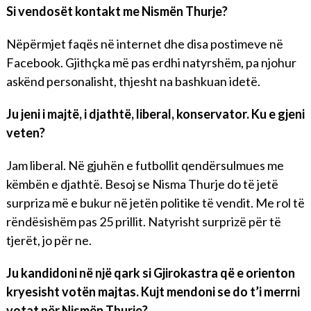
Si vendosët kontakt me Nismën Thurje?
Nëpërmjet faqës në internet dhe disa postimeve në
Facebook. Gjithçka më pas erdhi natyrshëm, pa njohur
askënd personalisht, thjesht na bashkuan idetë.
Ju jeni i majtë, i djathtë, liberal, konservator. Ku e gjeni
veten?
Jam liberal. Në gjuhën e futbollit qendërsulmues me
këmbën e djathtë. Besoj se Nisma Thurje do të jetë
surpriza më e bukur në jetën politike të vendit. Me rol të
rëndësishëm pas 25 prillit. Natyrisht surprizë për të
tjerët, jo për ne.
Ju kandidoni në një qark si Gjirokastra që e orienton
kryesisht votën majtas. Kujt mendoni se do t’i merrni
votat për Nismën Thurje?