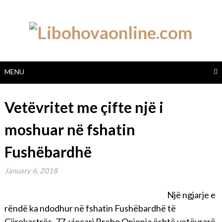
Skip
to
content
MENU
Vetëvritet me çifte një i
moshuar në fshatin
Fushëbardhë
January 6, 2018
Një ngjarje e
rëndë ka ndodhur në fshatin Fushëbardhë të
Gjirokastrës. 77-vjeçari Rrebo Onjenja është vetëvrarë