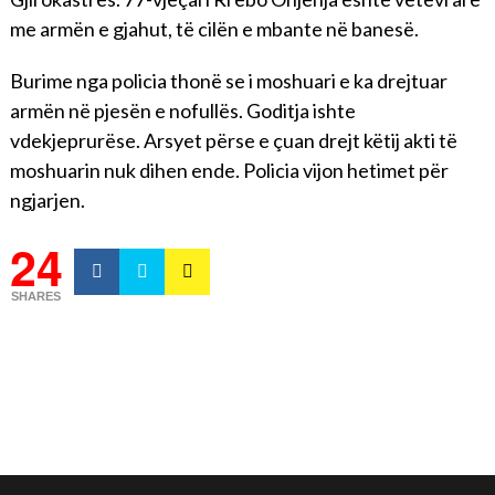
me armën e gjahut, të cilën e mbante në banesë.
Burime nga policia thonë se i moshuari e ka drejtuar
armën në pjesën e nofullës. Goditja ishte
vdekjeprurëse. Arsyet përse e çuan drejt këtij akti të
moshuarin nuk dihen ende. Policia vijon hetimet për
ngjarjen.
24
SHARES