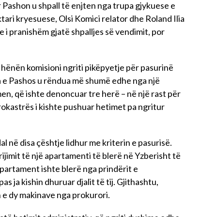
 Pashon u shpall të enjten nga trupa gjykuese e
ri kryesuese, Olsi Komici relator dhe Roland Ilia
 i pranishëm gjatë shpalljes së vendimit, por
 hënën komisioni ngriti pikëpyetje për pasurinë
ta e Pashos u rëndua më shumë edhe nga një
n, që ishte denoncuar tre herë – në një rast për
rokastrës i kishte pushuar hetimet pa ngritur
l në disa çështje lidhur me kriterin e pasurisë.
ijimit të një apartamenti të blerë në Yzberisht të
partament ishte blerë nga prindërit e
s ja kishin dhuruar djalit të tij. Gjithashtu,
 e dy makinave nga prokurori.