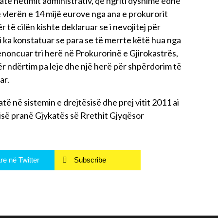
atë hetimit administrativ, që ngriti dyshime edhe
ë vlerën e 14 mijë eurove nga ana e prokurorit
 të cilën kishte deklaruar se i nevojitej për
i ka konstatuar se para se të merrte këtë hua nga
 denoncuar tri herë në Prokurorinë e Gjirokastrës,
ër ndërtim pa leje dhe një herë për shpërdorim të
ar.
të në sistemin e drejtësisë dhe prej vitit 2011 ai
isë pranë Gjykatës së Rrethit Gjyqësor
re në Twitter
Subscribe