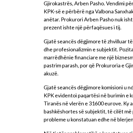
Gjirokastrës, Arben Pasho. Vendimi për
KPK-së e përbërë nga Valbona Sanxhakta
anëtar. Prokurori Arben Pasho nuk ishte
prezent ishte një përfaqësues i tij.
Gjatë seancës dëgjimore të zhvilluar të
dhe profesionalizmin e subjektit. Pozi
marrëdhënie financiare me një biznesme
pastrim parash, por që Prokuroria e Gji
akuzë.
Gjatë seancës dëgjimore komisioni u nda
KPK evidentoi paqartësi në burimin e kr
Tiranës në vlerën e 31600 eurove. Ky a
bashkëshortes së subjektit, të cilët më pa
probleme u konstatuan edhe në blerjen