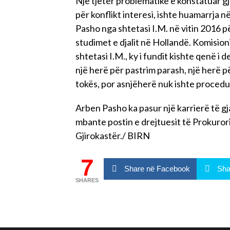
Një tjetër problematikë e konstatuar gj
për konflikt interesi, ishte huamarrja n
Pasho nga shtetasi I.M. në vitin 2016 për
studimet e djalit në Hollandë. Komision
shtetasi I.M., ky i fundit kishte qenë i
një herë për pastrim parash, një herë p
tokës, por asnjëherë nuk ishte procedu
Arben Pasho ka pasur një karrierë të gja
mbante postin e drejtuesit të Prokuror
Gjirokastër./ BIRN
7
Share në Facebook
Sha
SHARES