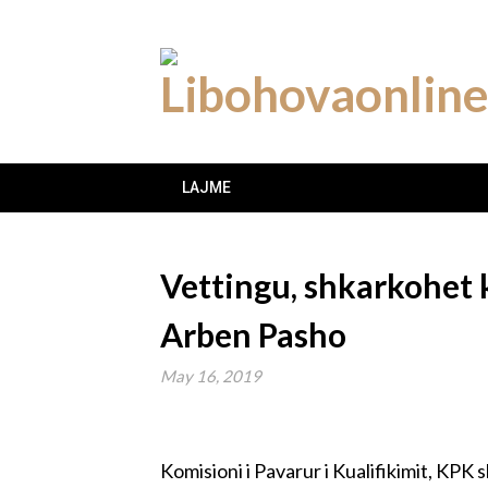
Skip
to
content
LAJME
Vettingu, shkarkohet k
Arben Pasho
May 16, 2019
Komisioni i Pavarur i Kualifikimit, KPK