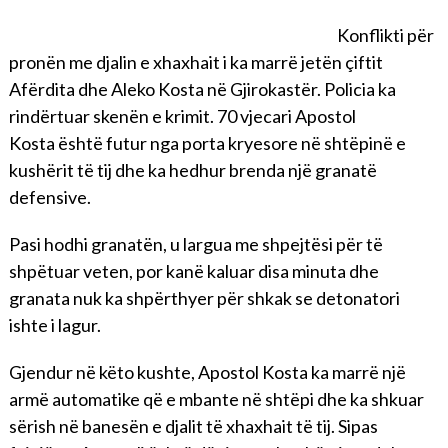
Konflikti për
pronën me djalin e xhaxhait i ka marrë jetën çiftit
Afërdita dhe Aleko Kosta në Gjirokastër. Policia ka
rindërtuar skenën e krimit. 70 vjecari Apostol
Kosta është futur nga porta kryesore në shtëpinë e
kushërit të tij dhe ka hedhur brenda një granatë
defensive.
Pasi hodhi granatën, u largua me shpejtësi për të
shpëtuar veten, por kanë kaluar disa minuta dhe
granata nuk ka shpërthyer për shkak se detonatori
ishte i lagur.
Gjendur në këto kushte, Apostol Kosta ka marrë një
armë automatike që e mbante në shtëpi dhe ka shkuar
sërish në banesën e djalit të xhaxhait të tij. Sipas