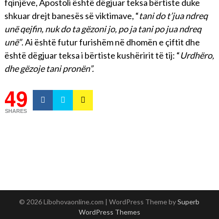
fqinjëve, Apostoli është dëgjuar teksa bërtiste duke
shkuar drejt banesës së viktimave, “
tani do t’jua ndreq
unë qejfin, nuk do ta gëzoni jo, po ja tani po jua ndreq
unë”
. Ai është futur furishëm në dhomën e çiftit dhe
është dëgjuar teksa i bërtiste kushëririt të tij: “
Urdhëro,
dhe gëzoje tani pronën”.
49
SHARES
© 2026 Libohovaonline.com
| WordPress Theme by
Superb
WordPress Themes