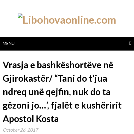
Skip
to
content
MENU
Vrasja e bashkëshortëve në
Gjirokastër/ “Tani do t’jua
ndreq unë qejfin, nuk do ta
gëzoni jo…’, fjalët e kushëririt
Apostol Kosta
October 26, 2017