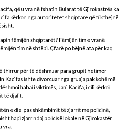
cifa, që u vra në fshatin Bularat të Gjirokastrës ka
acifa kërkon nga autoritetet shqiptare që tí kthejnë
ësisht.
japin fëmijën shqiptarët? Fëmijën tim e vranë
fëmijën tim në shtëpi. Çfarë po bëjnë ata për kaq
 thirrur për të dëshmuar para grupit hetimor
in Kacifas ishte divorcuar nga gruaja pak kohë më
shmoi babai i viktimës, Jani Kacifa, i cili kërkoi
 të djalit.
n e diel pas shkëmbimit të zjarrit me policinë,
misht hapi zjarr ndaj policisë lokale në Gjirokastër
u vra.