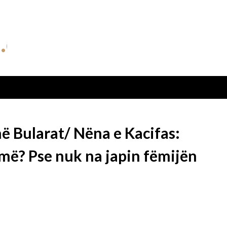
në Bularat/ Nëna e Kacifas:
jmë? Pse nuk na japin fëmijën