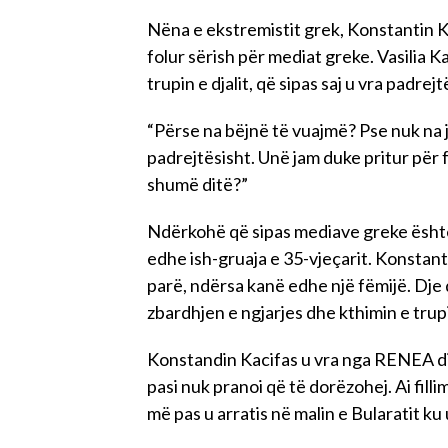
Nëna e ekstremistit grek, Konstantin Ka
folur sërish për mediat greke. Vasilia K
trupin e djalit, që sipas saj u vra padrejt
“Përse na bëjnë të vuajmë? Pse nuk na 
padrejtësisht. Unë jam duke pritur për 
shumë ditë?”
Ndërkohë që sipas mediave greke është
edhe ish-gruaja e 35-vjeçarit. Konstant
parë, ndërsa kanë edhe një fëmijë. Dje dë
zbardhjen e ngjarjes dhe kthimin e trupit
Konstandin Kacifas u vra nga RENEA ditë
pasi nuk pranoi që të dorëzohej. Ai filli
më pas u arratis në malin e Bularatit ku 