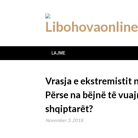
Skip
to
content
LAJME
Vrasja e ekstremistit 
Përse na bëjnë të vua
shqiptarët?
November 3, 2018