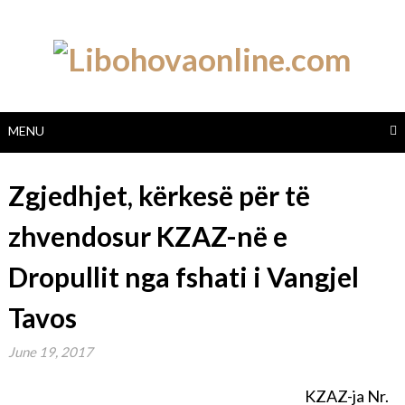
Skip
to
content
MENU
Zgjedhjet, kërkesë për të
zhvendosur KZAZ-në e
Dropullit nga fshati i Vangjel
Tavos
June 19, 2017
KZAZ-ja Nr.