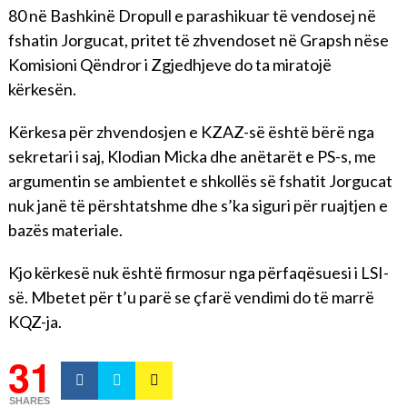
80 në Bashkinë Dropull e parashikuar të vendosej në
fshatin Jorgucat, pritet të zhvendoset në Grapsh nëse
Komisioni Qëndror i Zgjedhjeve do ta miratojë
kërkesën.
Kërkesa për zhvendosjen e KZAZ-së është bërë nga
sekretari i saj, Klodian Micka dhe anëtarët e PS-s, me
argumentin se ambientet e shkollës së fshatit Jorgucat
nuk janë të përshtatshme dhe s’ka siguri për ruajtjen e
bazës materiale.
Kjo kërkesë nuk është firmosur nga përfaqësuesi i LSI-
së. Mbetet për t’u parë se çfarë vendimi do të marrë
KQZ-ja.
31
SHARES