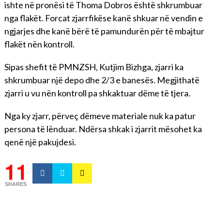
ishte në pronësi të Thoma Dobros është shkrumbuar
nga flakët. Forcat zjarrfikëse kanë shkuar në vendin e
ngjarjes dhe kanë bërë të pamundurën për të mbajtur
flakët nën kontroll.
Sipas shefit të PMNZSH, Kutjim Bizhga, zjarri ka
shkrumbuar një depo dhe 2/3 e banesës. Megjithatë
zjarri u vu nën kontroll pa shkaktuar dëme të tjera.
Nga ky zjarr, përveç dëmeve materiale nuk ka patur
persona të lënduar. Ndërsa shkak i zjarrit mësohet ka
qenë një pakujdesi.
11
SHARES