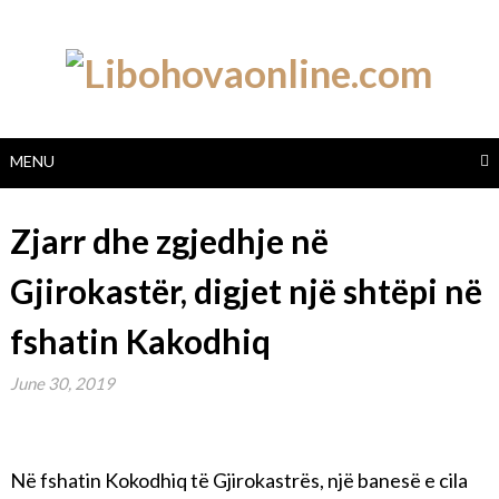
Skip
to
content
MENU
Zjarr dhe zgjedhje në
Gjirokastër, digjet një shtëpi në
fshatin Kakodhiq
June 30, 2019
Në fshatin Kokodhiq të Gjirokastrës, një banesë e cila