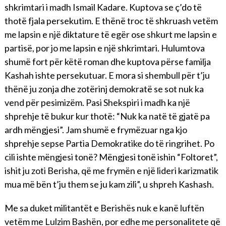
shkrimtari i madh Ismail Kadare. Kuptova se ç’do të
thotë fjala persekutim. E thënë troc të shkruash vetëm
me lapsin e një diktature të egër ose shkurt me lapsin e
partisë, por jo me lapsin e një shkrimtari. Hulumtova
shumë fort për këtë roman dhe kuptova përse familja
Kashah ishte persekutuar. E mora si shembull për t’ju
thënë ju zonja dhe zotërinj demokratë se sot nuk ka
vend për pesimizëm. Pasi Shekspiri i madh ka një
shprehje të bukur kur thotë: “Nuk ka natë të gjatë pa
ardh mëngjesi”. Jam shumë e frymëzuar nga kjo
shprehje sepse Partia Demokratike do të ringrihet. Po
cili ishte mëngjesi tonë? Mëngjesi tonë ishin “Foltoret”,
ishit ju zoti Berisha, që me frymën e një lideri karizmatik
mua më bën t’ju them se ju kam zili”, u shpreh Kashash.
Me sa duket militantët e Berishës nuk e kanë luftën
vetëm me Lulzim Bashën, por edhe me personalitete që