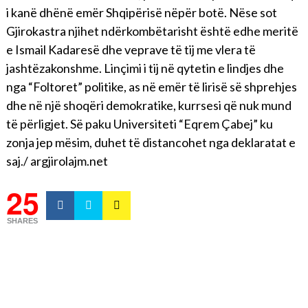
i kanë dhënë emër Shqipërisë nëpër botë. Nëse sot
Gjirokastra njihet ndërkombëtarisht është edhe meritë
e Ismail Kadaresë dhe veprave të tij me vlera të
jashtëzakonshme. Linçimi i tij në qytetin e lindjes dhe
nga “Foltoret” politike, as në emër të lirisë së shprehjes
dhe në një shoqëri demokratike, kurrsesi që nuk mund
të përligjet. Së paku Universiteti “Eqrem Çabej” ku
zonja jep mësim, duhet të distancohet nga deklaratat e
saj./ argjirolajm.net
25
SHARES