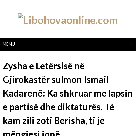
Skip
to
content
MENU
Zysha e Letërsisë në
Gjirokastër sulmon Ismail
Kadarenë: Ka shkruar me lapsin
e partisë dhe diktaturës. Të
kam zili zoti Berisha, ti je
mëngjesi jonë