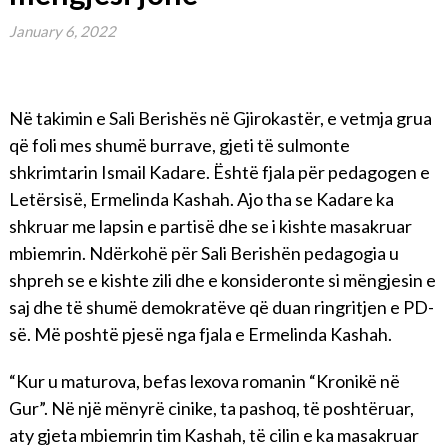
January 6, 2022
Në takimin e Sali Berishës në Gjirokastër, e vetmja grua
që foli mes shumë burrave, gjeti të sulmonte
shkrimtarin Ismail Kadare. Është fjala për pedagogen e
Letërsisë, Ermelinda Kashah. Ajo tha se Kadare ka
shkruar me lapsin e partisë dhe se i kishte masakruar
mbiemrin. Ndërkohë për Sali Berishën pedagogia u
shpreh se e kishte zili dhe e konsideronte si mëngjesin e
saj dhe të shumë demokratëve që duan ringritjen e PD-
së. Më poshtë pjesë nga fjala e Ermelinda Kashah.
“Kur u maturova, befas lexova romanin “Kronikë në
Gur”. Në një mënyrë cinike, ta pashoq, të poshtëruar,
aty gjeta mbiemrin tim Kashah, të cilin e ka masakruar