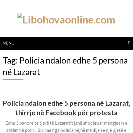
Skip
to
content
MENU
Tag:
Policia ndalon edhe 5 persona
në Lazarat
Policia ndalon edhe 5 persona në Lazarat,
thirrje në Facebook për protesta
Edhe 5 banorë të tjerë të Lazaratit janë shoqëruar mëngjesin e
sotëm në polici. Burime nga policia bëjnë me dije se një pjesë e